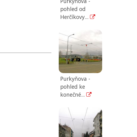
Purkyňova -
pohled od
Herčíkovy...
Purkyňova -
pohled ke
konečné...