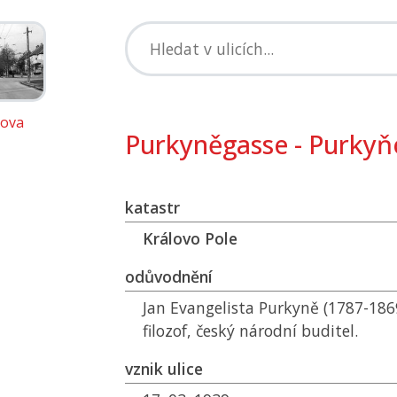
ova
Purkyněgasse - Purky
katastr
Královo Pole
odůvodnění
Jan Evangelista Purkyně (1787-186
filozof, český národní buditel.
vznik ulice