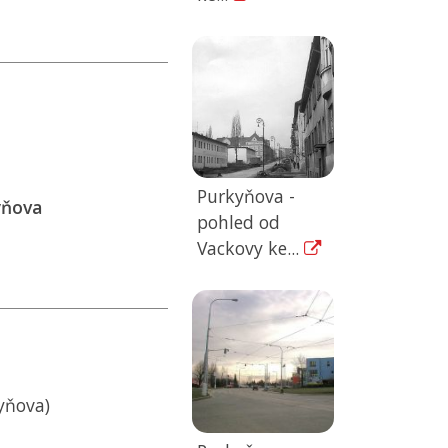
Purkyňova -
yňova
pohled od
Vackovy ke...
yňova)