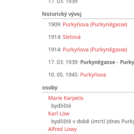
17. 03. 1939
historický vývoj
1909:
Purkyňova (Purkyněgasse)
1914:
Sletová
1914:
Purkyňova (Purkyněgasse)
17. 03. 1939:
Purkyněgasse - Purk
10. 05. 1945:
Purkyňova
osoby
Marie Karpelis
bydliště
Karl Löw
bydliště v době úmrtí (dnes Purk
Alfred Löwy