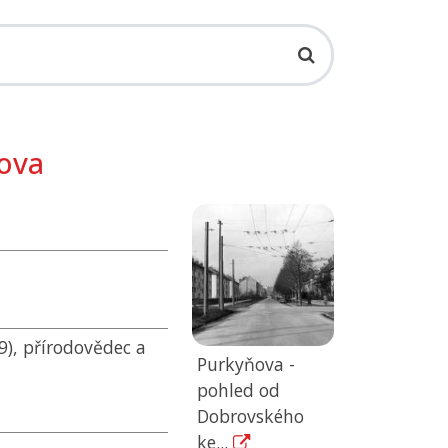
ňova
9), přírodovědec a
Purkyňova -
pohled od
Dobrovského
ke...