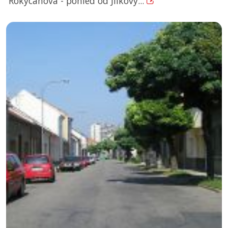
Rokycanova - pohled od Jílkovy...