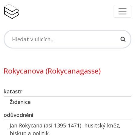
Rokycanova (Rokycanagasse)
katastr
Židenice
odůvodnění
Jan Rokycana (asi 1395-1471), husitský kněz,
biskup a politik.