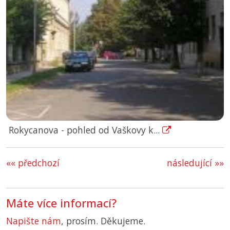
Rokycanova - pohled od Vaškovy k...
«« předchozí
následující »»
Máte více informací?
Napište nám
, prosím. Děkujeme.