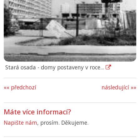
Stará osada - domy postaveny v roce...
«« předchozí
následující »»
Máte více informací?
Napište nám
, prosím. Děkujeme.