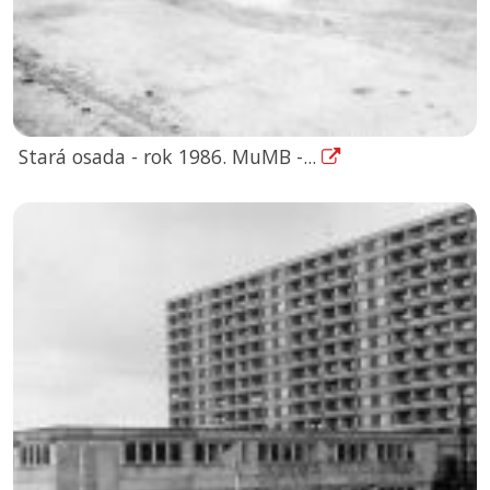
Stará osada - rok 1986. MuMB -...