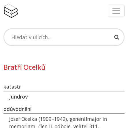
Bratří Ocelků
katastr
Jundrov
odůvodnění
Josef Ocelka (1909–1942), generálmajor in
memoriam, člen II. odboje, velitel 311.