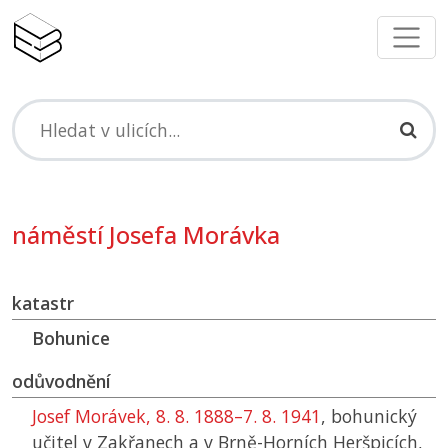
náměstí Josefa Morávka
katastr
Bohunice
odůvodnění
Josef Morávek, 8. 8. 1888–7. 8. 1941
, bohunický
učitel v Zakřanech a v Brně-Horních Heršpicích,