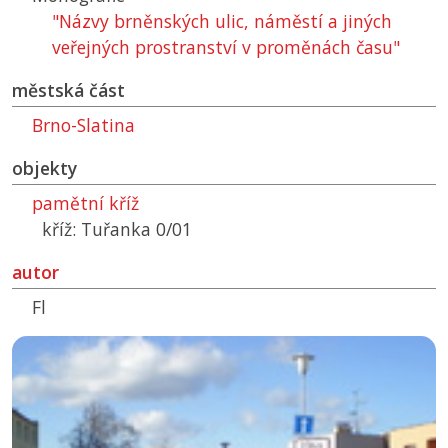
"Názvy brněnských ulic, náměstí a jiných
veřejných prostranství v proměnách času"
městská část
Brno-Slatina
objekty
pamětní kříž
kříž: Tuřanka 0/01
autor
Fl