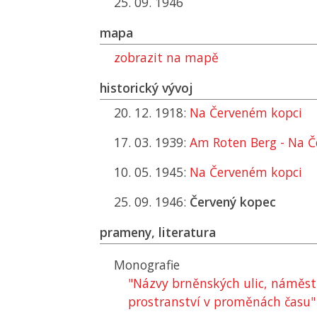
25. 09. 1946
mapa
zobrazit na mapě
historický vývoj
20. 12. 1918:
Na Červeném kopci
17. 03. 1939:
Am Roten Berg - Na 
10. 05. 1945:
Na Červeném kopci
25. 09. 1946:
Červený kopec
prameny, literatura
Monografie
"Názvy brněnských ulic, náměstí
prostranství v proměnách času"