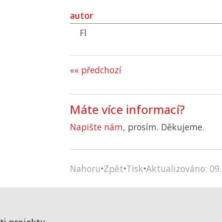
autor
Fl
«« předchozí
Máte více informací?
Napište nám
, prosím. Děkujeme.
Nahoru
•
Zpět
•
Tisk
•
Aktualizováno: 09.