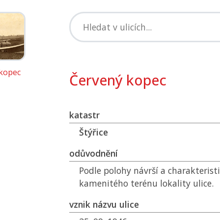
kopec
Červený kopec
katastr
Štýřice
odůvodnění
Podle polohy návrší a charakterist
kamenitého terénu lokality ulice.
vznik názvu ulice