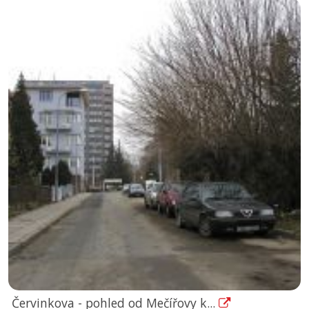
Červinkova - pohled od Mečířovy k...