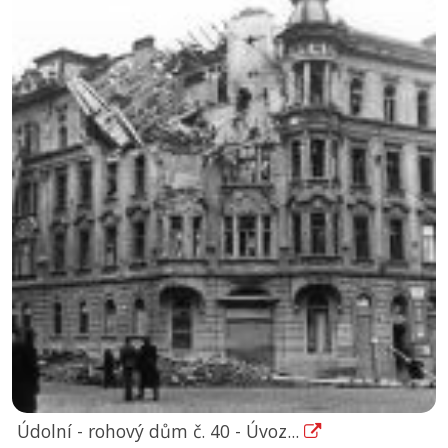
Údolní - rohový dům č. 40 - Úvoz...