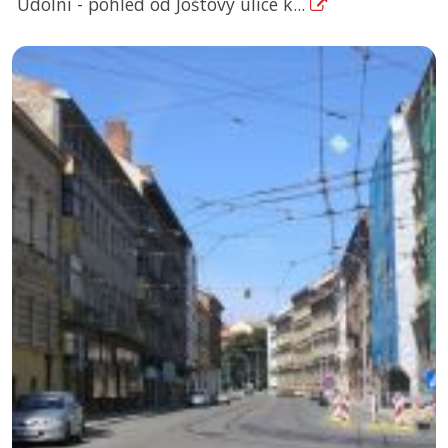
Údolní - pohled od Joštovy ulice k...