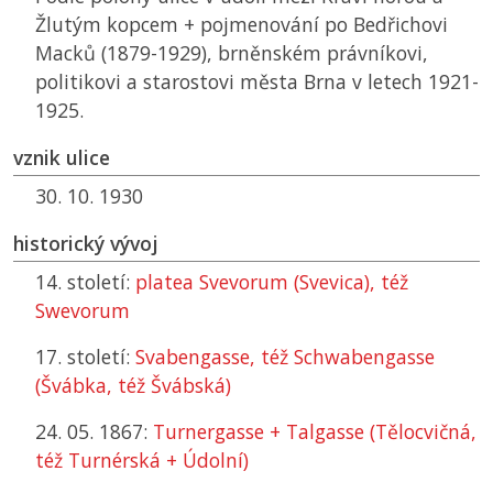
Žlutým kopcem + pojmenování po Bedřichovi
Macků (1879-1929), brněnském právníkovi,
politikovi a starostovi města Brna v letech 1921-
1925.
vznik ulice
30. 10. 1930
historický vývoj
14. století:
platea Svevorum (Svevica), též
Swevorum
17. století:
Svabengasse, též Schwabengasse
(Švábka, též Švábská)
24. 05. 1867:
Turnergasse + Talgasse (Tělocvičná,
též Turnérská + Údolní)