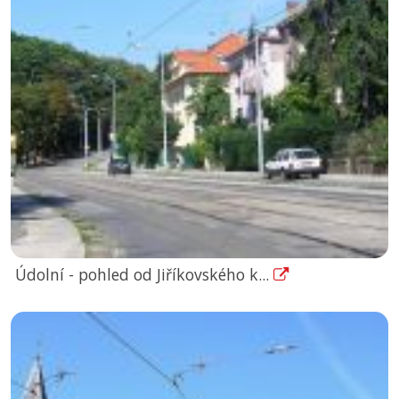
Údolní - pohled od Jiříkovského k...