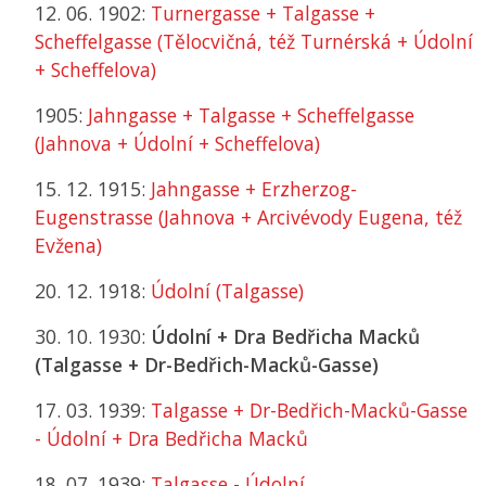
12. 06. 1902:
Turnergasse + Talgasse +
Scheffelgasse (Tělocvičná, též Turnérská + Údolní
+ Scheffelova)
1905:
Jahngasse + Talgasse + Scheffelgasse
(Jahnova + Údolní + Scheffelova)
15. 12. 1915:
Jahngasse + Erzherzog-
Eugenstrasse (Jahnova + Arcivévody Eugena, též
Evžena)
20. 12. 1918:
Údolní (Talgasse)
30. 10. 1930:
Údolní + Dra Bedřicha Macků
(Talgasse + Dr-Bedřich-Macků-Gasse)
17. 03. 1939:
Talgasse + Dr-Bedřich-Macků-Gasse
- Údolní + Dra Bedřicha Macků
18. 07. 1939:
Talgasse - Údolní