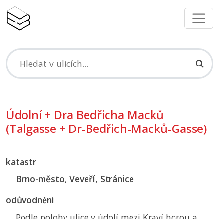
Údolní + Dra Bedřicha Macků
(Talgasse + Dr-Bedřich-Macků-Gasse)
katastr
Brno-město, Veveří, Stránice
odůvodnění
Podle polohy ulice v údolí mezi Kraví horou a