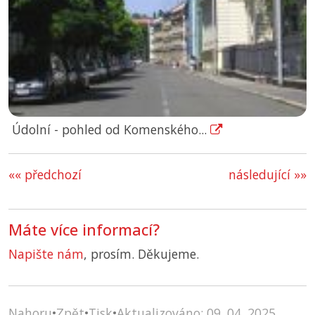
Údolní - pohled od Komenského...
«« předchozí
následující »»
Máte více informací?
Napište nám
, prosím. Děkujeme.
Nahoru
•
Zpět
•
Tisk
•
Aktualizováno: 09. 04. 2025