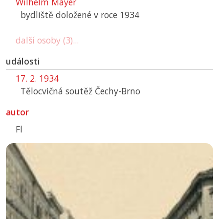
Wilhelm Mayer
bydliště doložené v roce 1934
další osoby (3)...
události
17. 2. 1934
Tělocvičná soutěž Čechy-Brno
autor
Fl