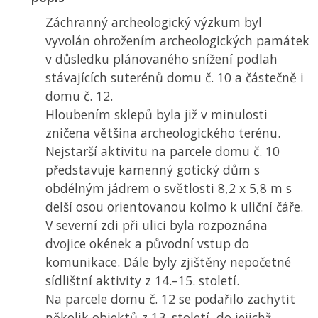
Záchranný archeologický výzkum byl
vyvolán ohrožením archeologických památek
v důsledku plánovaného snížení podlah
stávajících suterénů domu č. 10 a částečně i
domu č. 12.
Hloubením sklepů byla již v minulosti
zničena většina archeologického terénu.
Nejstarší aktivitu na parcele domu č. 10
představuje kamenný gotický dům s
obdélným jádrem o světlosti 8,2 x 5,8 m s
delší osou orientovanou kolmo k uliční čáře.
V severní zdi při ulici byla rozpoznána
dvojice okének a původní vstup do
komunikace. Dále byly zjištěny nepočetné
sídlištní aktivity z 14.–15. století.
Na parcele domu č. 12 se podařilo zachytit
několik objektů z 13. století, do jejichž