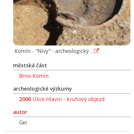
Komín - "Nivy" - archeologický...
městská část
Brno-Komín
archeologické výzkumy
2006
Ulice Hlavní - kruhový objezd
autor
Gei