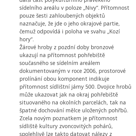
sídelního areálu v poloze „Nivy“. Přítomnost
pouze šesti zahloubených objektů
naznačuje, že jde o jeho okrajové partie,
čemuž odpovídá i poloha ve svahu „Kozí
hory“.
Žárové hroby z pozdní doby bronzové
ukazují na přítomnost pohřebiště
současného se sídelním areálem
dokumentovaným v roce 2006, prostorové
prolínání obou komponent indikuje
přítomnost sídlištní jámy 500. Dvojice hrobů
může ukazovat jak na okraj pohřebiště
situovaného na okolních parcelách, tak na
špatné dochování mělce uložených pohřbů.
Zcela novým poznatkem je přítomnost
sídliště kultury zvoncovitých pohárů,
spolehlivě lze takto datovat nálezy z