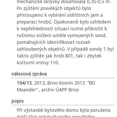
mechanické skrývky dosahovala 0,35-0,5 m.
Po zjištění pravěkých objektů bylo
přistoupeno k vybírání sídlištních jam a
preparaci hrobů. Opakovaně bylo vzhledem
k nepřehlednosti situací nutné přikročit k
ručnímu snížení uměle vymezených sond,
pomáhajících identifikovat rozsah
zahloubených objektů. V případě sondy 1 byl
takto zjištěn jak hrob 801, tak i zbytek
kulturní vrstvy 110.
nálezová zpráva
194/13
, 2013, Brno-Komín 2013. "BD
Meander"., archiv ÚAPP Brno
popis
Při výstavbě bytového domu byla porušena
další část polykulturního pravěkého