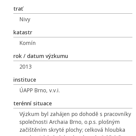
trať
Nivy
katastr
Komín
rok / datum výzkumu
2013
instituce
ÚAPP Brno, v.v.i.
terénní situace
Výzkum byl zahájen po dohodě s pracovníky
společnosti Archaia Brno, o.p.s. plošným
začištěním skryté plochy; celková hloubka