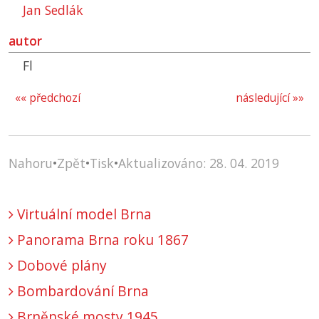
Jan Sedlák
autor
Fl
«« předchozí
následující »»
Nahoru
•
Zpět
•
Tisk
•
Aktualizováno: 28. 04. 2019
Virtuální model Brna
Panorama Brna roku 1867
Dobové plány
Bombardování Brna
Brněnské mosty 1945