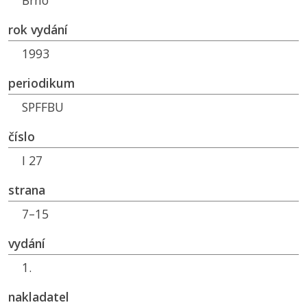
Brno
rok vydání
1993
periodikum
SPFFBU
číslo
I 27
strana
7–15
vydání
1.
nakladatel