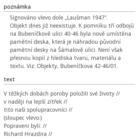
poznámka
Signováno vlevo dole „Laušman 1947“.
Objekt dnes již neexistuje. K pomníku tří odbojů
na Bubeníčkově ulici 40-46 byla nově umístěna
pamětní deska, která je náhradou původní
pamětní desky na Šámalově ulici. Není však
přesnou kopií z hlediska tvaru, materiálu a
textu. Viz: Objekty, Bubeníčkova 42-46/01.
text
V těžkých dobách poroby položili své životy //
v naději na lepší zítřek //
tito naši spolupracovníci //
(sloupec vlevo:)
Popraveni byli: //
Richard Hrazdira //