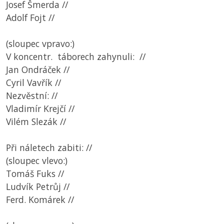
Josef Šmerda //
Adolf Fojt //
(sloupec vpravo:)
V koncentr. táborech zahynuli: //
Jan Ondráček //
Cyril Vavřík //
Nezvěstní: //
Vladimír Krejčí //
Vilém Slezák //
Při náletech zabiti: //
(sloupec vlevo:)
Tomáš Fuks //
Ludvík Petrůj //
Ferd. Komárek //