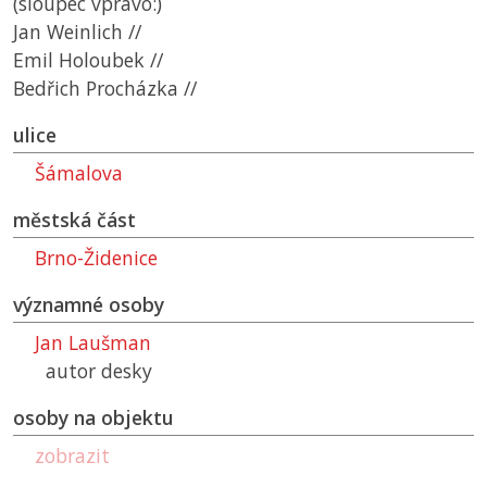
(sloupec vpravo:)
Jan Weinlich //
Emil Holoubek //
Bedřich Procházka //
ulice
Šámalova
městská část
Brno-Židenice
významné osoby
Jan Laušman
autor desky
osoby na objektu
zobrazit