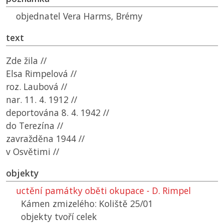
objednatel Vera Harms, Brémy
text
Zde žila //
Elsa Rimpelová //
roz. Laubová //
nar. 11. 4. 1912 //
deportována 8. 4. 1942 //
do Terezína //
zavražděna 1944 //
v Osvětimi //
objekty
uctění památky oběti okupace - D. Rimpel
Kámen zmizelého: Koliště 25/01
objekty tvoří celek