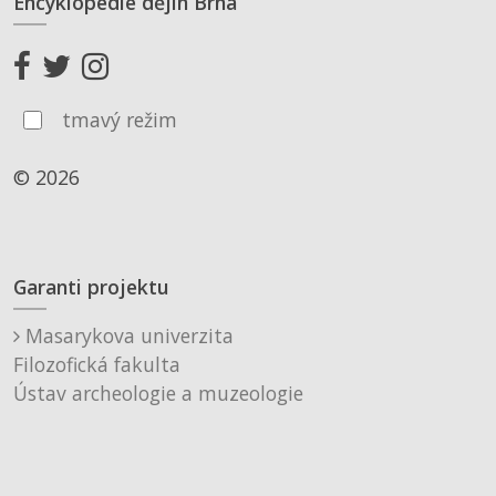
Encyklopedie dějin Brna
tmavý režim
© 2026
Garanti projektu
Masarykova univerzita
Filozofická fakulta
Ústav archeologie a muzeologie