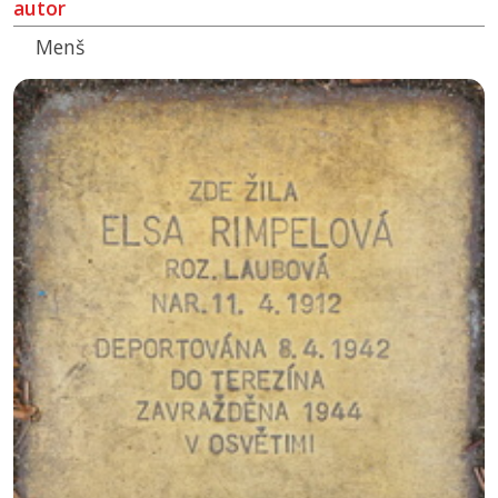
autor
Menš