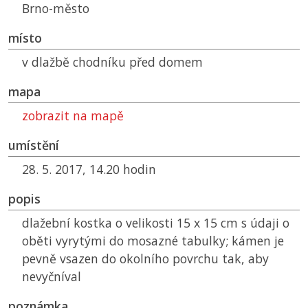
Brno-město
místo
v dlažbě chodníku před domem
mapa
zobrazit na mapě
umístění
28. 5. 2017, 14.20 hodin
popis
dlažební kostka o velikosti 15 x 15 cm s údaji o
oběti vyrytými do mosazné tabulky; kámen je
pevně vsazen do okolního povrchu tak, aby
nevyčníval
poznámka