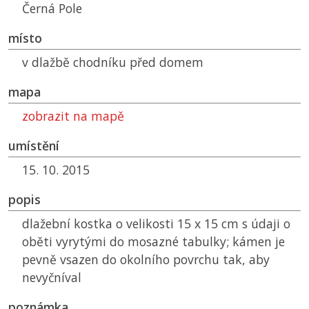
Černá Pole
místo
v dlažbě chodníku před domem
mapa
zobrazit na mapě
umístění
15. 10. 2015
popis
dlažební kostka o velikosti 15 x 15 cm s údaji o
oběti vyrytými do mosazné tabulky; kámen je
pevně vsazen do okolního povrchu tak, aby
nevyčníval
poznámka