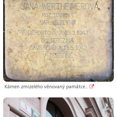
Kámen zmizelého věnovaný památce...