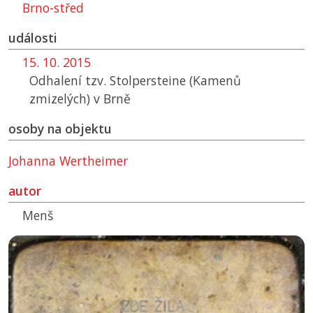
Brno-střed
události
15. 10. 2015
Odhalení tzv. Stolpersteine (Kamenů
zmizelých) v Brně
osoby na objektu
Johanna Wertheimer
autor
Menš