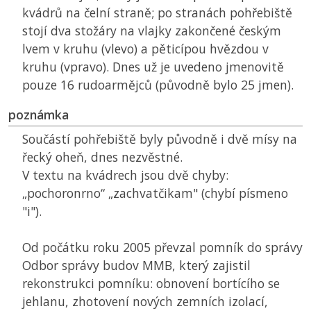
kvádrů na čelní straně; po stranách pohřebiště
stojí dva stožáry na vlajky zakončené českým
lvem v kruhu (vlevo) a pěticípou hvězdou v
kruhu (vpravo). Dnes už je uvedeno jmenovitě
pouze 16 rudoarmějců (původně bylo 25 jmen).
poznámka
Součástí pohřebiště byly původně i dvě mísy na
řecký oheň, dnes nezvěstné.
V textu na kvádrech jsou dvě chyby:
„pochoronrno“ „zachvatčikam" (chybí písmeno
"i").
Od počátku roku 2005 převzal pomník do správy
Odbor správy budov
MMB
, který zajistil
rekonstrukci pomníku: obnovení bortícího se
jehlanu, zhotovení nových zemních izolací,