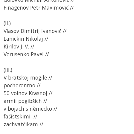
Finagenov Petr Maximovič //
(II.)
Vlasov Dimitrij Ivanovič //
Lanickin Nikolaj //
Kirilov J. V. //
Vorusenko Pavel //
(III.)
V bratskoj mogile //
pochoronrno //
50 voinov Krasnoj //
armii pogibšich //
v bojach s německo //
fašistskimi //
zachvatčikam //