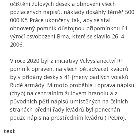
očištění žulových desek a obnovení všech
pozlacených nápisů, náklady dosáhly téměř 500
000 Kč. Práce ukončeny tak, aby se stal
obnovený pomník důstojnou připomínkou 61.
výročí osvobození Brna, které se slavilo 26. 4.
2006.
V roce 2020 byl z iniciativy Velvyslanectví
RF
pomník opraven, na všech pětadvacet kvádrů
byly přidány desky s 41 jmény padlých vojáků
Rudé armády. Mimoto proběhla i oprava nápisu
(chyb) na centrálním žulovém hranolu a z
původních pěti nápisů umístěných na čelních
stranách přední řady kvádrů byl ponechán
pouze nápis na prostředním kvádru (-PeDro).
text