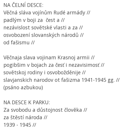
NA ČELNÍ DESCE:
Věčná sláva vojínům Rudé armády //
padlým v boji za čest a //
nezávislost sovětské vlasti a za //
osvobození slovanských národů //
od fašismu //
Věčnaja slava vojinam Krasnoj armii //
pogibšim v bojach za česť i nezavisimosť //
sovětskoj rodiny i osvobožděnije //
slavjanskich narodov ot fašizma 1941-1945 gg. //
(psáno azbukou)
NA DESCE K PARKU:
Za svobodu a důstojnost člověka //
za štěstí národa //
1939 - 1945 //