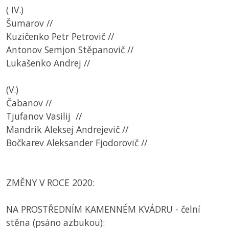
( IV.)
Šumarov //
Kuzičenko Petr Petrovič //
Antonov Semjon Stěpanovič //
Lukašenko Andrej //
(V.)
Čabanov //
Tjufanov Vasilij //
Mandrik Aleksej Andrejevič //
Bočkarev Aleksander Fjodorovič //
ZMĚNY V ROCE 2020:
NA PROSTŘEDNÍM KAMENNÉM KVÁDRU - čelní
stěna (psáno azbukou):