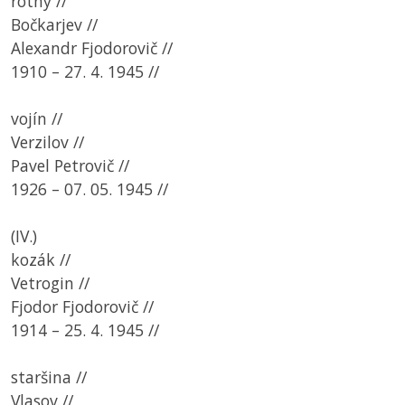
rotný //
Bočkarjev //
Alexandr Fjodorovič //
1910 – 27. 4. 1945 //
vojín //
Verzilov //
Pavel Petrovič //
1926 – 07. 05. 1945 //
(IV.)
kozák //
Vetrogin //
Fjodor Fjodorovič //
1914 – 25. 4. 1945 //
staršina //
Vlasov //