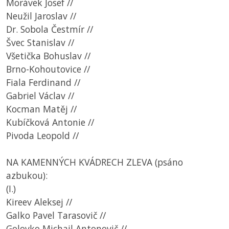
Morávek Josef //
Neužil Jaroslav //
Dr. Sobola Čestmír //
Švec Stanislav //
Všetička Bohuslav //
Brno-Kohoutovice //
Fiala Ferdinand //
Gabriel Václav //
Kocman Matěj //
Kubíčková Antonie //
Pivoda Leopold //
NA KAMENNÝCH KVÁDRECH ZLEVA (psáno
azbukou):
(I.)
Kireev Aleksej //
Galko Pavel Tarasovič //
Golovko Michail Antonovič //