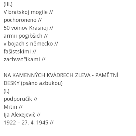
(III.)
V bratskoj mogile //
pochoroneno //
50 voinov Krasnoj //
armii pogibšich //
v bojach s německo //
fašistskimi //
zachvatčikami //
NA KAMENNÝCH KVÁDRECH ZLEVA - PAMĚTNÍ
DESKY (psáno azbukou)
(I.)
podporučík //
Mitin //
Ija Alexejevič //
1922 – 27. 4. 1945 //