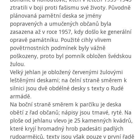
ztratili v boji proti fašismu své životy. Původně
plánovaná pamětní deska se jmény
popravených a umučených občanů byla
zasazena až v roce 1957, kdy došlo ke generální
opravě památníku. Použité cihly vlivem
povětrnostních podmínek byly vážně
poškozeny, proto byl pomník obložen švédskou
žulou.
Velký jehlan je obložený červenými žulovými
leštěnými deskami; na čelní straně směrem k
silnici jsou dvě obdélné desky s texty o Rudé
armádě.
Na boční straně směrem k parčíku je deska
obětí z řad občanů; nápisy jsou tmavé, ryté. Na
ploše od jehlanu vlevo je 25 kamenných kvádrů,
které kryjí hromadný hrob padesáti padlých
rudoarmějců, texty jsou však pouze v první řadě