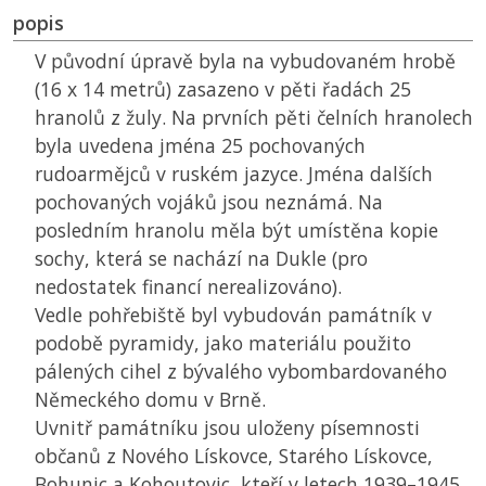
popis
V původní úpravě byla na vybudovaném hrobě
(16 x 14 metrů) zasazeno v pěti řadách 25
hranolů z žuly. Na prvních pěti čelních hranolech
byla uvedena jména 25 pochovaných
rudoarmějců v ruském jazyce. Jména dalších
pochovaných vojáků jsou neznámá. Na
posledním hranolu měla být umístěna kopie
sochy, která se nachází na Dukle (pro
nedostatek financí nerealizováno).
Vedle pohřebiště byl vybudován památník v
podobě pyramidy, jako materiálu použito
pálených cihel z bývalého vybombardovaného
Německého domu v Brně.
Uvnitř památníku jsou uloženy písemnosti
občanů z Nového Lískovce, Starého Lískovce,
Bohunic a Kohoutovic, kteří v letech 1939–1945