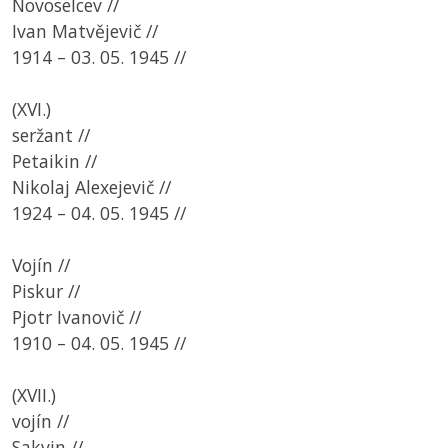
Novoselcev //
Ivan Matvějevič //
1914 – 03. 05. 1945 //
(XVI.)
seržant //
Petaikin //
Nikolaj Alexejevič //
1924 – 04. 05. 1945 //
Vojín //
Piskur //
Pjotr Ivanovič //
1910 – 04. 05. 1945 //
(XVII.)
vojín //
Sakvin //