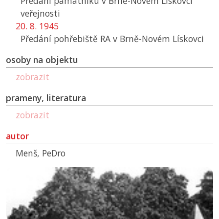
Předání památníku v Brně-Novém Lískovci
veřejnosti
20. 8. 1945
Předání pohřebiště
RA
v Brně-Novém Lískovci
osoby na objektu
zobrazit
prameny, literatura
zobrazit
autor
Menš, PeDro