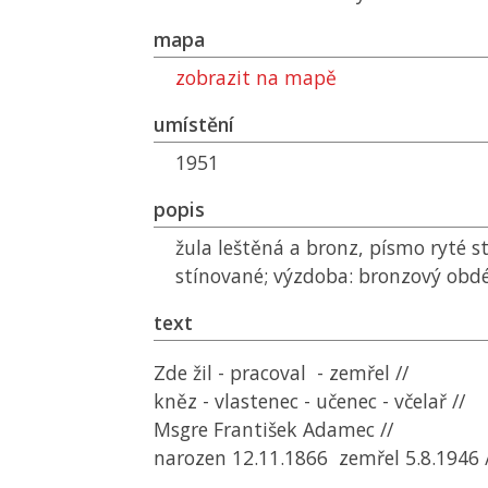
mapa
zobrazit na mapě
umístění
1951
popis
žula leštěná a bronz, písmo ryté s
stínované; výzdoba: bronzový obdél
text
Zde žil - pracoval - zemřel //
kněz - vlastenec - učenec - včelař //
Msgre František Adamec //
narozen 12.11.1866 zemřel 5.8.1946 