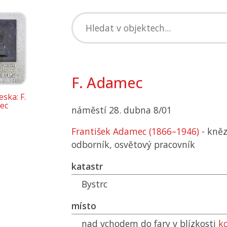
F. Adamec
ska: F.
ec
náměstí 28. dubna 8/01
František Adamec (1866–1946)
- kněz
odborník, osvětový pracovník
katastr
Bystrc
místo
nad vchodem do fary v blízkosti
k