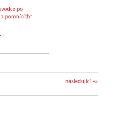
ůvodce po
a pomnících"
c
"
následující »»