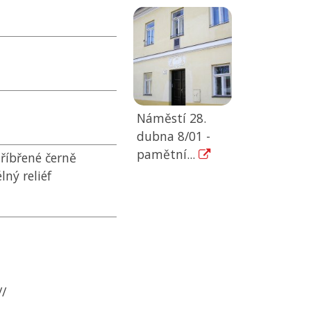
Náměstí 28.
dubna 8/01 -
pamětní...
tříbřené černě
ný reliéf
//