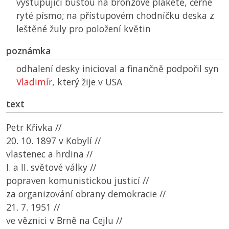
vystupující bustou na bronzové plaketě, černé
ryté písmo; na přístupovém chodníčku deska z
leštěné žuly pro položení květin
poznámka
odhalení desky inicioval a finančně podpořil syn
Vladimír
, který žije v USA
text
Petr Křivka //
20. 10. 1897 v Kobylí //
vlastenec a hrdina //
I. a II. světové války //
popraven komunistickou justicí //
za organizování obrany demokracie //
21. 7. 1951 //
ve věznici v Brně na Cejlu //