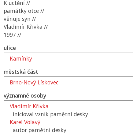
K uctění //
památky otce //
věnuje syn //
Vladimír Křivka //
1997 //
ulice
Kamínky
městská část
Brno-Nový Lískovec
významné osoby
Vladimír Křivka
inicioval vznik pamětní desky
Karel Volavý
autor pamětní desky