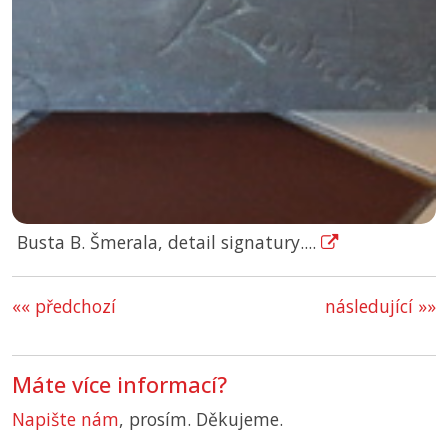
Busta B. Šmerala, detail signatury....
«« předchozí
následující »»
Máte více informací?
Napište nám
, prosím. Děkujeme.