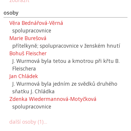
zobrazit
osoby
Věra Bednářová-Věrná
spolupracovnice
Marie Burešová
přítelkyně; spolupracovnice v ženském hnutí
Bohuš Fleischer
J. Wurmová byla tetou a kmotrou při křtu B.
Fleischera
Jan Chládek
J. Wurmová byla jedním ze svědků druhého
sňatku J. Chládka
Zdenka Wiedermannová-Motyčková
spolupracovnice
další osoby (1)...