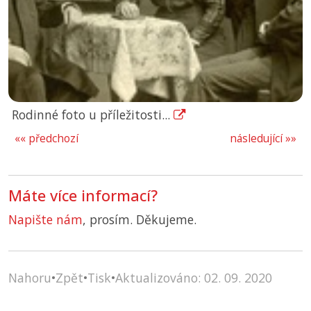
Rodinné foto u příležitosti...
«« předchozí
následující »»
Máte více informací?
Napište nám
, prosím. Děkujeme.
Nahoru
•
Zpět
•
Tisk
•
Aktualizováno: 02. 09. 2020