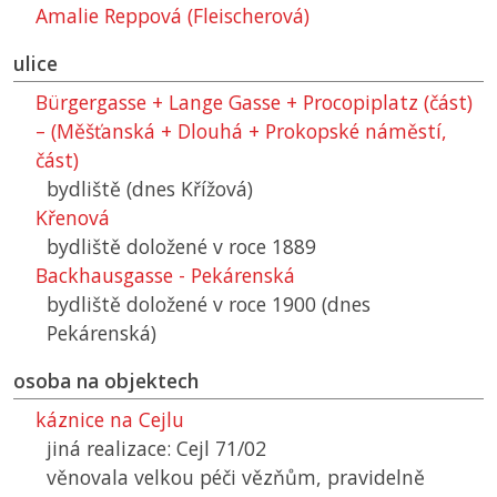
Amalie Reppová (Fleischerová)
ulice
Bürgergasse + Lange Gasse + Procopiplatz (část)
– (Měšťanská + Dlouhá + Prokopské náměstí,
část)
bydliště (dnes Křížová)
Křenová
bydliště doložené v roce 1889
Backhausgasse - Pekárenská
bydliště doložené v roce 1900 (dnes
Pekárenská)
osoba na objektech
káznice na Cejlu
jiná realizace: Cejl 71/02
věnovala velkou péči vězňům, pravidelně