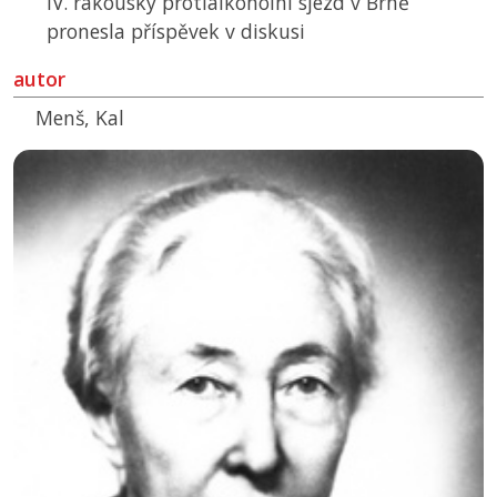
IV. rakouský protialkoholní sjezd v Brně
pronesla příspěvek v diskusi
autor
Menš, Kal