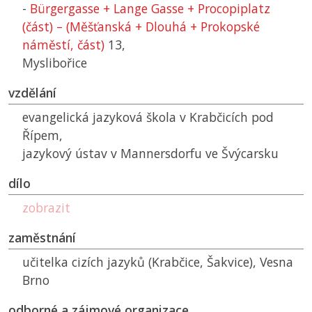
-
Bürgergasse + Lange Gasse + Procopiplatz
(část) – (Měšťanská + Dlouhá + Prokopské
náměstí, část)
13,
Myslibořice
vzdělání
evangelická jazyková škola v Krabčicích pod
Řípem,
jazykový ústav v Mannersdorfu ve Švýcarsku
dílo
zobrazit
zaměstnání
učitelka cizích jazyků (Krabčice, Šakvice), Vesna
Brno
odborné a zájmové organizace