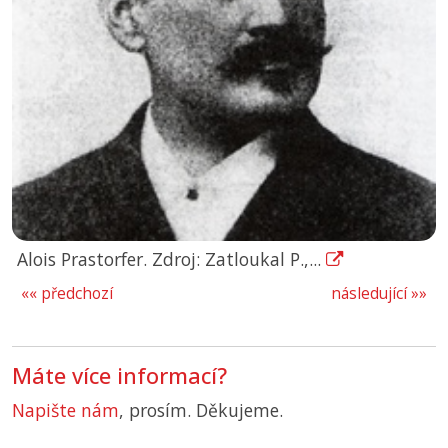
Alois Prastorfer. Zdroj: Zatloukal P.,...
«« předchozí
následující »»
Máte více informací?
Napište nám
, prosím. Děkujeme.