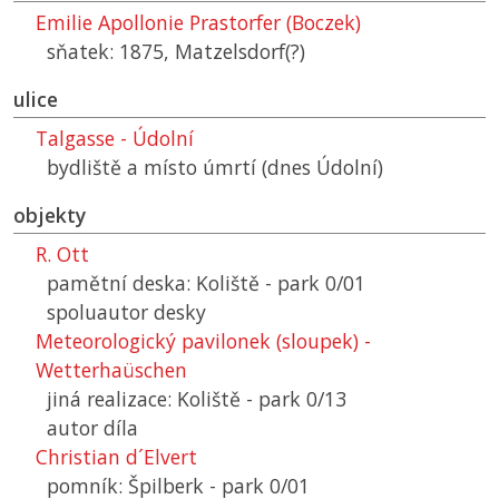
Emilie Apollonie Prastorfer (Boczek)
sňatek: 1875, Matzelsdorf(?)
ulice
Talgasse - Údolní
bydliště a místo úmrtí (dnes Údolní)
objekty
R. Ott
pamětní deska: Koliště - park 0/01
spoluautor desky
Meteorologický pavilonek (sloupek) -
Wetterhaüschen
jiná realizace: Koliště - park 0/13
autor díla
Christian d´Elvert
pomník: Špilberk - park 0/01