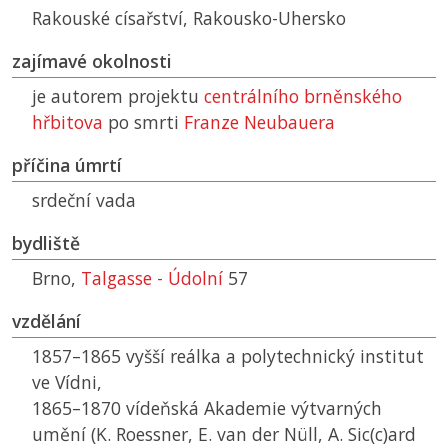
Rakouské císařství, Rakousko-Uhersko
zajímavé okolnosti
je autorem projektu
centrálního brněnského
hřbitova
po smrti
Franze Neubauera
příčina úmrtí
srdeční vada
bydliště
Brno,
Talgasse - Údolní
57
vzdělání
1857–1865 vyšší reálka a polytechnický institut
ve Vídni,
1865–1870 vídeňská Akademie výtvarných
umění (K. Roessner, E. van der Nüll, A. Sic(c)ard