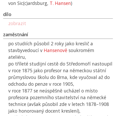
von Sic(c)ardsburg,
T. Hansen
)
dílo
zobrazit
zaměstnání
po studiích působil 2 roky jako kreslič a
stavbyvedoucí v
Hansenově
soukromém
ateliéru,
po tříleté studijní cestě do Středomoří nastoupil
v roce 1875 jako profesor na německou státní
průmyslovou školu do Brna, kde vyučoval až do
odchodu do penze v roce 1905,
v roce 1877 se neúspěšně ucházel o místo
profesora pozemního stavitelství na německé
technice (avšak působil zde v letech 1878–1908
jako honorovaný docent kreslení),