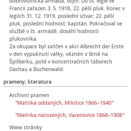
dobrovolnická armáda, vojín. Do čs. legie ve
Francii zařazen 3. 5. 1918, 22. pěší pluk. Konec v
legiích 31. 12. 1919, poslední útvar: 22. pěší
pluk, poslední hodnost: kapitán. Pokračoval ve
službě v čs. armádě, dosáhl hodnosti
plukovníka.
Za okupace byl zatčen v akci Albrecht der Erste
v den vypuknutí války, vězněn v Brně na
Špilberku, poté v koncentračních táborech
Dachau a Buchenwald.
prameny, literatura
Archivní pramen
"Matrika oddaných, Milotice 1866–1940"
"Matrika narozených, Vacenovice 1868–1908"
Www stránky