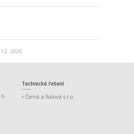
 12. 2020
Technické řešení
o.
Černá a fialová s.r.o.