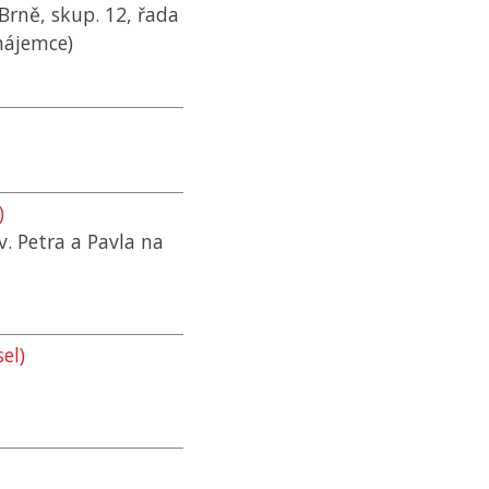
rně, skup. 12, řada
nájemce)
)
v. Petra a Pavla na
el)