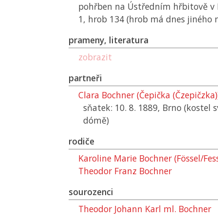
pohřben na Ústředním hřbitově v B
1, hrob 134 (hrob má dnes jiného 
prameny, literatura
zobrazit
partneři
Clara Bochner (Čepička (Čzepičzka)
sňatek: 10. 8. 1889, Brno (kostel s
dómě)
rodiče
Karoline Marie Bochner (Fössel/Fess
Theodor Franz Bochner
sourozenci
Theodor Johann Karl ml. Bochner