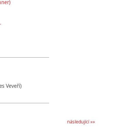
hner)
r
es Veveří)
následující »»