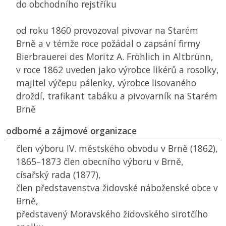
do obchodního rejstříku
od roku 1860 provozoval pivovar na Starém
Brně a v témže roce požádal o zapsání firmy
Bierbrauerei des Moritz A. Fröhlich in Altbrünn,
v roce 1862 uveden jako výrobce likérů a rosolky,
majitel výčepu pálenky, výrobce lisovaného
droždí, trafikant tabáku a pivovarník na Starém
Brně
odborné a zájmové organizace
člen výboru IV. městského obvodu v Brně (1862),
1865–1873 člen obecního výboru v Brně,
císařský rada (1877),
člen představenstva židovské náboženské obce v
Brně,
představený Moravského židovského sirotčího