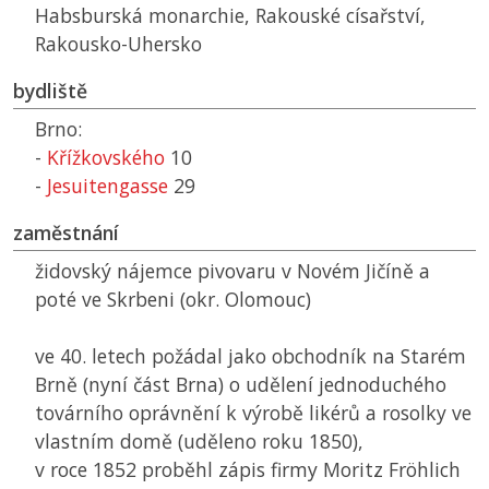
Habsburská monarchie, Rakouské císařství,
Rakousko-Uhersko
bydliště
Brno:
-
Křížkovského
10
-
Jesuitengasse
29
zaměstnání
židovský nájemce pivovaru v Novém Jičíně a
poté ve Skrbeni (okr. Olomouc)
ve 40. letech požádal jako obchodník na Starém
Brně (nyní část Brna) o udělení jednoduchého
továrního oprávnění k výrobě likérů a rosolky ve
vlastním domě (uděleno roku 1850),
v roce 1852 proběhl zápis firmy Moritz Fröhlich