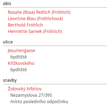
děti
Rosalie (Rosa) Redlich (Fröhlich)
Leontine Blau (Fröhlichová)
Berthold Fröhlich
Henriette Samek (Fröhlich)
ulice
Jesuitengasse
bydliště
Křížkovského
bydliště
stavby
Židovský hřbitov
Nezamyslova 27/395
místo posledního odpočinku