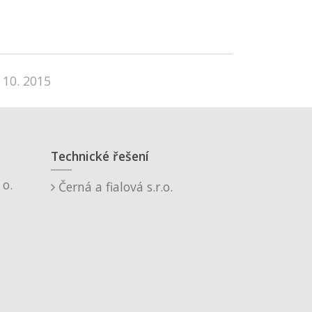
 10. 2015
Technické řešení
o.
Černá a fialová s.r.o.