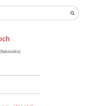
och
 (Rakousko)