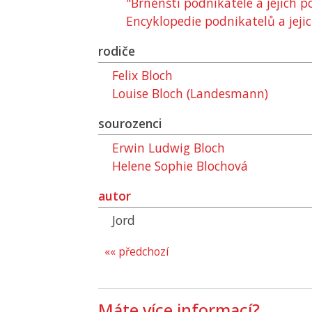
"Brněnští podnikatelé a jejich 
Encyklopedie podnikatelů a jejic
rodiče
Felix Bloch
Louise Bloch (Landesmann)
sourozenci
Erwin Ludwig Bloch
Helene Sophie Blochová
autor
Jord
«« předchozí
Máte více informací?