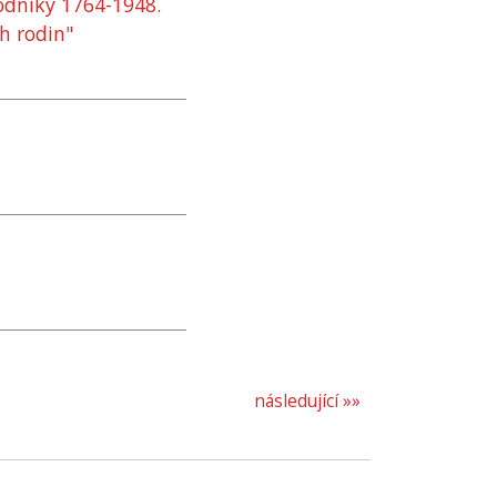
podniky 1764-1948.
h rodin"
následující »»