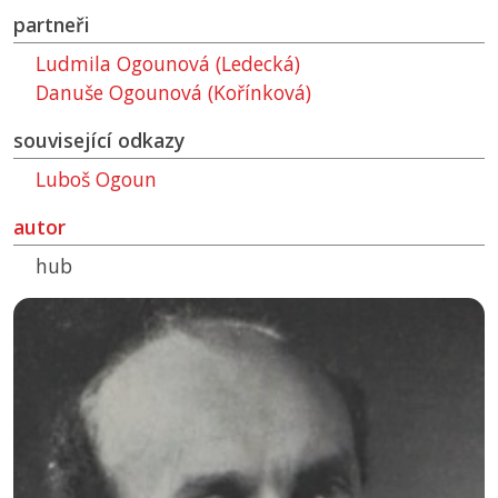
partneři
Ludmila Ogounová (Ledecká)
Danuše Ogounová (Kořínková)
související odkazy
Luboš Ogoun
autor
hub