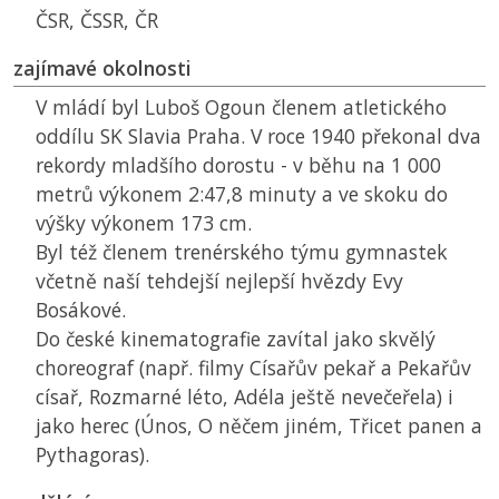
ČSR
,
ČSSR
,
ČR
zajímavé okolnosti
V mládí byl Luboš Ogoun členem atletického
oddílu SK Slavia Praha. V roce 1940 překonal dva
rekordy mladšího dorostu - v běhu na 1 000
metrů výkonem 2:47,8 minuty a ve skoku do
výšky výkonem 173 cm.
Byl též členem trenérského týmu gymnastek
včetně naší tehdejší nejlepší hvězdy Evy
Bosákové.
Do české kinematografie zavítal jako skvělý
choreograf (např. filmy Císařův pekař a Pekařův
císař, Rozmarné léto, Adéla ještě nevečeřela) i
jako herec (Únos, O něčem jiném, Třicet panen a
Pythagoras).