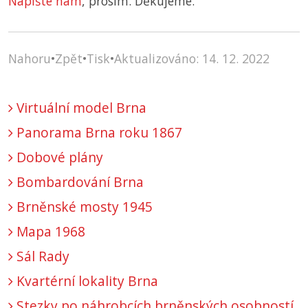
Napište nám
, prosím. Děkujeme.
Nahoru
•
Zpět
•
Tisk
•
Aktualizováno: 14. 12. 2022
Virtuální model Brna
Panorama Brna roku 1867
Dobové plány
Bombardování Brna
Brněnské mosty 1945
Mapa 1968
Sál Rady
Kvartérní lokality Brna
Stezky po náhrobcích brněnských osobností