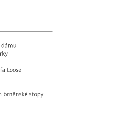
u dámu
írky
fa Loose
en brněnské stopy