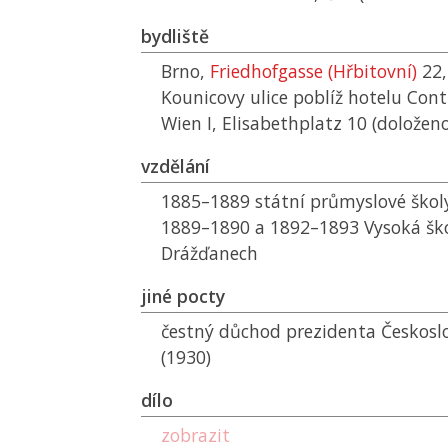
bydliště
Brno,
Friedhofgasse (Hřbitovní)
22,
Kounicovy ulice poblíž hotelu Cont
Wien I, Elisabethplatz 10 (doloženo
vzdělání
1885–1889 státní průmyslové školy 
1889–1890 a 1892–1893 Vysoká ško
Drážďanech
jiné pocty
čestný důchod prezidenta Českosl
(1930)
dílo
zobrazit