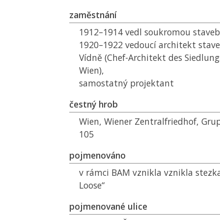
zaměstnání
1912–1914 vedl soukromou stavebn
1920–1922 vedoucí architekt stav
Vídně (Chef-Architekt des Siedlu
Wien),
samostatný projektant
čestný hrob
Wien, Wiener Zentralfriedhof, Grup
105
pojmenováno
v rámci
BAM
vznikla vznikla stezk
Loose“
pojmenované ulice