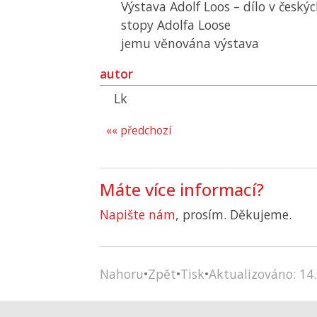
Výstava Adolf Loos – dílo v český
stopy Adolfa Loose
jemu věnována výstava
autor
Lk
«« předchozí
Máte více informací?
Napište nám
, prosím. Děkujeme.
Nahoru
•
Zpět
•
Tisk
•
Aktualizováno: 14.