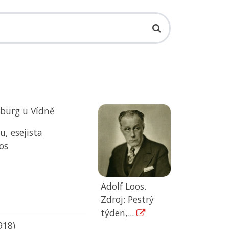
sburg u Vídně
u, esejista
os
Adolf Loos.
Zdroj: Pestrý
týden,...
918)