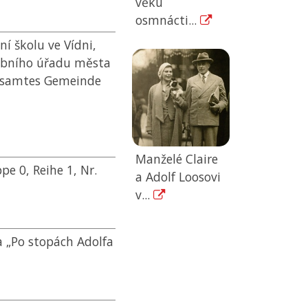
věku
osmnácti...
í školu ve Vídni,
ebního úřadu města
ngsamtes Gemeinde
Manželé Claire
pe 0, Reihe 1, Nr.
a Adolf Loosovi
v...
a „Po stopách Adolfa