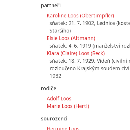
partneři
Karoline Loos (Obertimpfler)
sňatek: 21. 7. 1902, Lednice (kost
Staršího)
Elsie Loos (Altmann)
sňatek: 4. 6. 1919 (manželství ro
Klara (Claire) Loos (Beck)
sňatek: 18. 7. 1929, Vídeň (civiln
rozloučeno Krajským soudem civil
1932
rodiče
Adolf Loos
Marie Loos (Hertl)
sourozenci
Hermine Loos