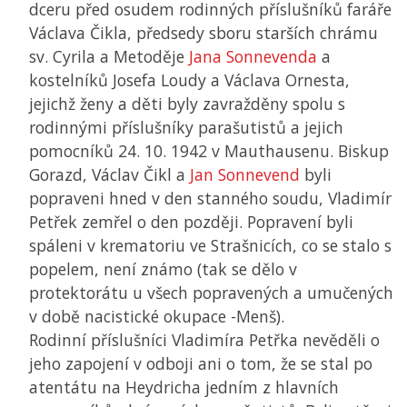
dceru před osudem rodinných příslušníků faráře
Václava Čikla, předsedy sboru starších chrámu
sv. Cyrila a Metoděje
Jana Sonnevenda
a
kostelníků Josefa Loudy a Václava Ornesta,
jejichž ženy a děti byly zavražděny spolu s
rodinnými příslušníky parašutistů a jejich
pomocníků 24. 10. 1942 v Mauthausenu. Biskup
Gorazd, Václav Čikl a
Jan Sonnevend
byli
popraveni hned v den stanného soudu, Vladimír
Petřek zemřel o den později. Popravení byli
spáleni v krematoriu ve Strašnicích, co se stalo s
popelem, není známo (tak se dělo v
protektorátu u všech popravených a umučených
v době nacistické okupace -Menš).
Rodinní příslušníci Vladimíra Petřka nevěděli o
jeho zapojení v odboji ani o tom, že se stal po
atentátu na Heydricha jedním z hlavních