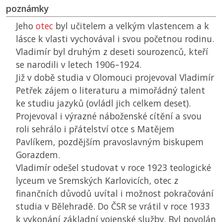
poznámky
Jeho
otec
byl učitelem a velkým vlastencem a k
lásce k vlasti vychovával i svou početnou rodinu.
Vladimír byl druhým z deseti sourozenců, kteří
se narodili v letech 1906–1924.
Již v době studia v Olomouci projevoval Vladimír
Petřek zájem o literaturu a mimořádný talent
ke studiu jazyků (ovládl jich celkem deset).
Projevoval i výrazné náboženské cítění a svou
roli sehrálo i přátelství otce s Matějem
Pavlíkem, pozdějším pravoslavným biskupem
Gorazdem.
Vladimír odešel studovat v roce 1923 teologické
lyceum ve Sremských Karlovicích, otec z
finančních důvodů uvítal i možnost pokračování
studia v Bělehradě. Do
ČSR
se vrátil v roce 1933
k vykonání základní vojenské služby. Byl povolán