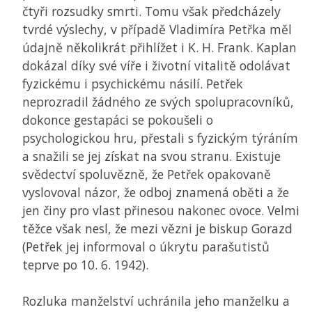
čtyři rozsudky smrti. Tomu však předcházely
tvrdé výslechy, v případě Vladimíra Petřka měl
údajně několikrát přihlížet i K. H. Frank. Kaplan
dokázal díky své víře i životní vitalitě odolávat
fyzickému i psychickému násilí. Petřek
neprozradil žádného ze svých spolupracovníků,
dokonce gestapáci se pokoušeli o
psychologickou hru, přestali s fyzickým týráním
a snažili se jej získat na svou stranu. Existuje
svědectví spoluvězně, že Petřek opakovaně
vyslovoval názor, že odboj znamená oběti a že
jen činy pro vlast přinesou nakonec ovoce. Velmi
těžce však nesl, že mezi vězni je biskup Gorazd
(Petřek jej informoval o úkrytu parašutistů
teprve po 10. 6. 1942).
Rozluka manželství uchránila jeho manželku a