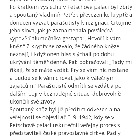
Po krátkém výslechu v Petschově paláci byl zbitý
a spoutaný Vladimír Petřek převezen ke kryptě a
donucen vyzvat parašutisty k rezignaci. Citujme
jeho slova, jak je zaznamenala poválečná
výpověď tlumočníka gestapa: „Hovoří k vám
kněz.“ Z krypty se ozvalo, že žádného kněze
neznají, i když onen hlas slýchali po dobu
ukrývání téměř denně. Pak pokračoval: „Tady mi
říkají, že se máte vzdát. Prý se vám nic nestane
a budou se k vám chovat jako k válečným
zajatcům.“ Parašutisté odmítli se vzdát a po
dalším boji v beznadějné situaci dobrovolně
ukončili své životy.
Spoutaný kněz byl již předtím odvezen a na
veřejnosti se objevil až 3. 9. 1942, kdy se v
Petschově paláci uskutečnil veřejný proces s
představiteli české pravoslavné církve. Padly