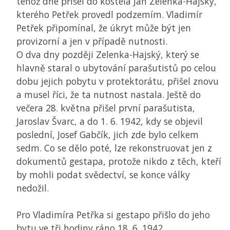
téhož dne přišel do kostela Jan Zelenka-Hajský,
kterého Petřek provedl podzemím. Vladimír
Petřek připomínal, že úkryt může být jen
provizorní a jen v případě nutnosti.
O dva dny později Zelenka-Hajský, který se
hlavně staral o ubytování parašutistů po celou
dobu jejich pobytu v protektorátu, přišel znovu
a musel říci, že ta nutnost nastala. Ještě do
večera 28. května přišel první parašutista,
Jaroslav Švarc, a do 1. 6. 1942, kdy se objevil
poslední, Josef Gabčík, jich zde bylo celkem
sedm. Co se dělo poté, lze rekonstruovat jen z
dokumentů gestapa, protože nikdo z těch, kteří
by mohli podat svědectví, se konce války
nedožil.
Pro Vladimíra Petřka si gestapo přišlo do jeho
bytu ve tři hodiny ráno 18. 6. 1942.