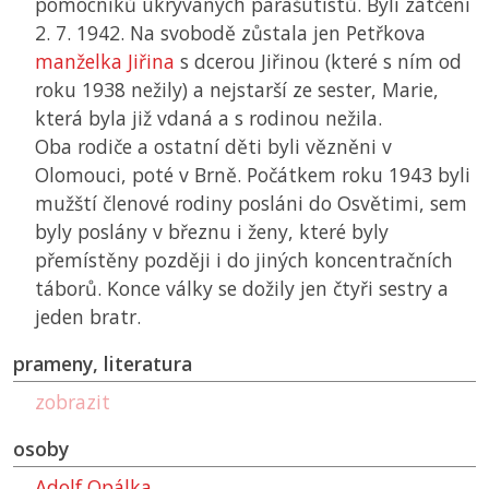
pomocníků ukrývaných parašutistů. Byli zatčeni
2. 7. 1942. Na svobodě zůstala jen Petřkova
manželka Jiřina
s dcerou Jiřinou (které s ním od
roku 1938 nežily) a nejstarší ze sester, Marie,
která byla již vdaná a s rodinou nežila.
Oba rodiče a ostatní děti byli vězněni v
Olomouci, poté v Brně. Počátkem roku 1943 byli
mužští členové rodiny posláni do Osvětimi, sem
byly poslány v březnu i ženy, které byly
přemístěny později i do jiných koncentračních
táborů. Konce války se dožily jen čtyři sestry a
jeden bratr.
prameny, literatura
zobrazit
osoby
Adolf Opálka