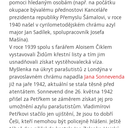
pomoci hledaným osobám (např. na počátku
okupace bývalému přednostovi Kanceláře
prezidenta republiky Přemyslu Šámalovi, v roce
1940 našel v cyrilometodějském chrámu azyl
major Jan Sadílek, spolupracovník Josefa
Mašína).
V roce 1939 spolu s farářem Aloisem Čiklem
vystavovali Židům křestní listy a tím jim
usnadňovali získat vystěhovalecká víza.
Myšlenka na úkryt parašutistů z Londýna v
pravoslavném chrámu napadla
Jana Sonnevenda
již na jaře 1942, aktuální se stala těsně před
atentátem. Sonnevend dne 26. května 1942
přišel za Petřkem se záměrem získat jej pro
umožnění azylu parašutistům. Vladimírovi
Petřkovi stačilo jen ujištění, že jsou to dobří
Češi, kteří nemohou být policejně hlášeni. Ještě