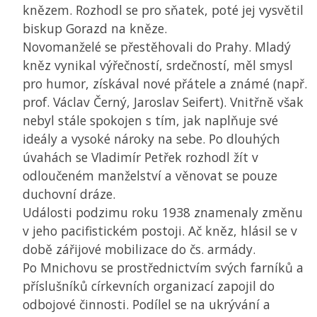
knězem. Rozhodl se pro sňatek, poté jej vysvětil
biskup Gorazd na kněze.
Novomanželé se přestěhovali do Prahy. Mladý
kněz vynikal výřečností, srdečností, měl smysl
pro humor, získával nové přátele a známé (např.
prof. Václav Černý, Jaroslav Seifert). Vnitřně však
nebyl stále spokojen s tím, jak naplňuje své
ideály a vysoké nároky na sebe. Po dlouhých
úvahách se Vladimír Petřek rozhodl žít v
odloučeném manželství a věnovat se pouze
duchovní dráze.
Události podzimu roku 1938 znamenaly změnu
v jeho pacifistickém postoji. Ač kněz, hlásil se v
době zářijové mobilizace do čs. armády.
Po Mnichovu se prostřednictvím svých farníků a
příslušníků církevních organizací zapojil do
odbojové činnosti. Podílel se na ukrývání a