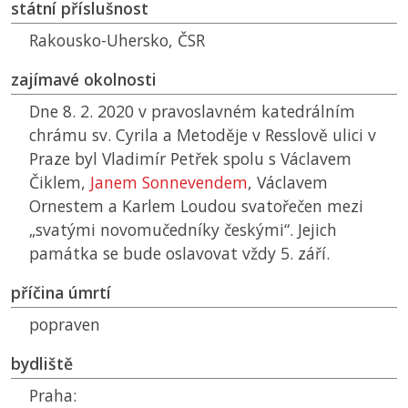
státní příslušnost
Rakousko-Uhersko,
ČSR
zajímavé okolnosti
Dne 8. 2. 2020 v pravoslavném katedrálním
chrámu sv. Cyrila a Metoděje v Resslově ulici v
Praze byl Vladimír Petřek spolu s Václavem
Čiklem,
Janem Sonnevendem
, Václavem
Ornestem a Karlem Loudou svatořečen mezi
„svatými novomučedníky českými“. Jejich
památka se bude oslavovat vždy 5. září.
příčina úmrtí
popraven
bydliště
Praha: