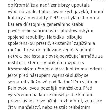
do Kroměříže a nadřízené brzy upoutala
výborná znalost jihoslovanských jazyků, tamní
kultury a mentality. Petřkovi byla nabídnuta
kariéra důstojníka generálního štábu,
pověřeného součinností s jihoslovanskými
spojenci republiky. Nabídku, slibující
společenskou prestiž, existenční zajištění a
možnost cest do milované země, Vladimír
Petřek, pacifista a člověk považující armádu za
instituci, která je v příkrém rozporu s
křesťanským učením o lásce k bližnímu, odmítl.
Ještě před nástupem vojenské služby se
seznámil v Rožnově pod Radhoštěm s Jiřinou
Reinlovou, svou pozdější manželkou. Před
vysvěcením na kněze musel podle kánonu
pravoslavné církve učinit rozhodnutí, zda chce
žít v manželství, nebo se stát celibátním