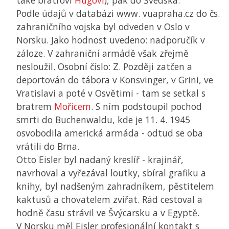
také bratrovi
Hugovi
), pak do Švédska.
Podle údajů v databázi www. vuapraha.cz do čs.
zahraničního vojska byl odveden v Oslo v
Norsku. Jako hodnost uvedeno: nadporučík v
záloze. V zahraniční armádě však zřejmě
nesloužil. Osobní číslo: Z. Později zatčen a
deportován do tábora v Konsvinger, v Grini, ve
Vratislavi a poté v Osvětimi - tam se setkal s
bratrem
Mořicem
. S ním podstoupil pochod
smrti do Buchenwaldu, kde je 11. 4. 1945
osvobodila americká armáda - odtud se oba
vrátili do Brna.
Otto Eisler byl nadaný kreslíř - krajinář,
navrhoval a vyřezával loutky, sbíral grafiku a
knihy, byl nadšeným zahradníkem, pěstitelem
kaktusů a chovatelem zvířat. Rád cestoval a
hodně času strávil ve Švýcarsku a v Egyptě.
V Norsku měl Eisler profesionální kontakt s