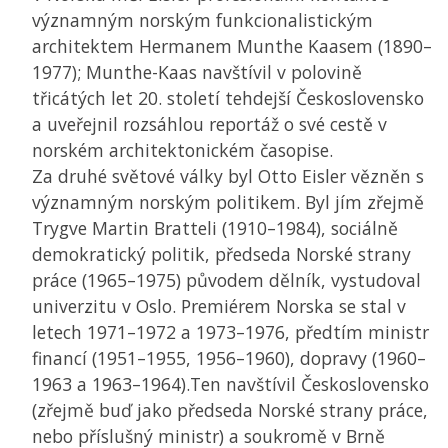
významným norským funkcionalistickým
architektem Hermanem Munthe Kaasem (1890–
1977); Munthe-Kaas navštívil v polovině
třicátých let 20. století tehdejší Československo
a uveřejnil rozsáhlou reportáž o své cestě v
norském architektonickém časopise.
Za druhé světové války byl Otto Eisler vězněn s
významným norským politikem. Byl jím zřejmě
Trygve Martin Bratteli (1910–1984), sociálně
demokratický politik, předseda Norské strany
práce (1965–1975) původem dělník, vystudoval
univerzitu v Oslo. Premiérem Norska se stal v
letech 1971–1972 a 1973–1976, předtím ministr
financí (1951–1955, 1956–1960), dopravy (1960–
1963 a 1963–1964).Ten navštívil Československo
(zřejmě buď jako předseda Norské strany práce,
nebo příslušný ministr) a soukromě v Brně