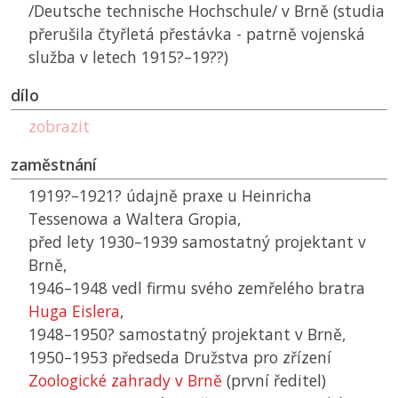
/Deutsche technische Hochschule/ v Brně (studia
přerušila čtyřletá přestávka - patrně vojenská
služba v letech 1915?–19??)
dílo
zobrazit
zaměstnání
1919?–1921? údajně praxe u Heinricha
Tessenowa a Waltera Gropia,
před lety 1930–1939 samostatný projektant v
Brně,
1946–1948 vedl firmu svého zemřelého bratra
Huga Eislera
,
1948–1950? samostatný projektant v Brně,
1950–1953 předseda Družstva pro zřízení
Zoologické zahrady v Brně
(první ředitel)