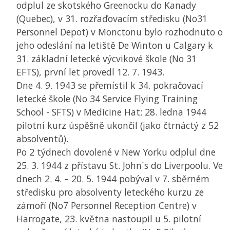
odplul ze skotského Greenocku do Kanady
(Quebec), v 31. rozřaďovacím středisku (No31
Personnel Depot) v Monctonu bylo rozhodnuto o
jeho odeslání na letiště De Winton u Calgary k
31. základní letecké výcvikové škole (No 31
EFTS), první let provedl 12. 7. 1943.
Dne 4. 9. 1943 se přemístil k 34. pokračovací
letecké škole (No 34 Service Flying Training
School - SFTS) v Medicine Hat; 28. ledna 1944
pilotní kurz úspěšně ukončil (jako čtrnáctý z 52
absolventů).
Po 2 týdnech dovolené v New Yorku odplul dne
25. 3. 1944 z přístavu St. John´s do Liverpoolu. Ve
dnech 2. 4. – 20. 5. 1944 pobýval v 7. sběrném
středisku pro absolventy leteckého kurzu ze
zámoří (No7 Personnel Reception Centre) v
Harrogate, 23. května nastoupil u 5. pilotní