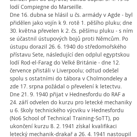
lodí Compiegne do Marseille.
Dne 16. dubna se hlásil u čs. armády v Agde - byl
přidělen jako vojín k 9. rotě 1. pěšího pluku; dne
30. května převelen k 2. čs. pěšímu pluku - s ním
se účastnil ústupových bojů proti Němcům. Po
ústupu dorazil 26. 6. 1940 do středomořského
přístavu Sete, následující den odplul egyptskou
lodí Rod-el-Farag do Velké Británie - dne 12.
července přistáli v Liverpoolu; odtud odešel
spolu s ostatními do tábora v Cholmondeley a
zde 17. srpna požádal o převelení k letectvu.
Dne 21. 9. 1940 přijat v Hednesfordu do RAF a
24. září odvelen do kurzu pro letecké mechaniky
u 6. školy technického výcviku v Hednesfordu
(No6 School of Technical Training-SoTT), po
ukončení kurzu 8. 2. 1941 získal kvalifikaci
letecký mechanik-drakař a 26. 4. 1941 nastoupil