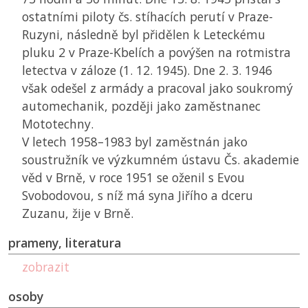
ostatními piloty čs. stíhacích perutí v Praze-
Ruzyni, následně byl přidělen k Leteckému
pluku 2 v Praze-Kbelích a povýšen na rotmistra
letectva v záloze (1. 12. 1945). Dne 2. 3. 1946
však odešel z armády a pracoval jako soukromý
automechanik, později jako zaměstnanec
Mototechny.
V letech 1958–1983 byl zaměstnán jako
soustružník ve výzkumném ústavu Čs. akademie
věd v Brně, v roce 1951 se oženil s Evou
Svobodovou, s níž má syna Jiřího a dceru
Zuzanu, žije v Brně.
prameny, literatura
zobrazit
osoby