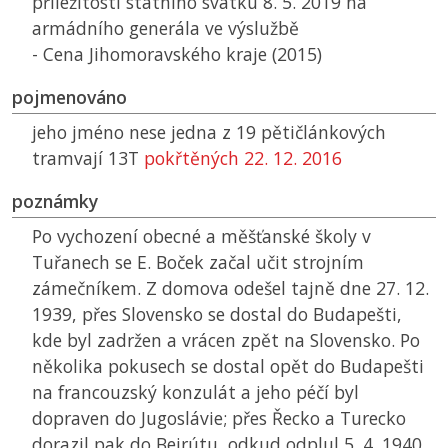
příležitosti státního svátku 8. 5. 2019 na
armádního generála ve výslužbě
- Cena Jihomoravského kraje (2015)
pojmenováno
jeho jméno nese jedna z 19 pětičlánkových
tramvají 13T
pokřtěných 22. 12. 2016
poznámky
Po vychození obecné a měšťanské školy v
Tuřanech se E. Boček začal učit strojním
zámečníkem. Z domova odešel tajně dne 27. 12.
1939, přes Slovensko se dostal do Budapešti,
kde byl zadržen a vrácen zpět na Slovensko. Po
několika pokusech se dostal opět do Budapešti
na francouzský konzulát a jeho péčí byl
dopraven do Jugoslávie; přes Řecko a Turecko
dorazil pak do Bejrútu, odkud odplul 5. 4. 1940