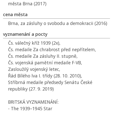
města Brna (2017)
cena města
Brna, za zásluhy o svobodu a demokracii (2016)
vyznamenání a pocty
Čs. válečný kříž 1939 (2x),
Čs. medaile Za chrabrost před nepřítelem,
Čs. medaile Za zásluhy II. stupně,
Čs. vojenská pamětní medaile F-VB,
Zasloužilý vojenský letec,
Řád Bílého lva I. třídy (28. 10. 2010),
Stříbrná medaile předsedy Senátu České
republiky (27. 9. 2019)
BRITSKÁ VYZNAMENÁNÍ:
- The 1939–1945 Star