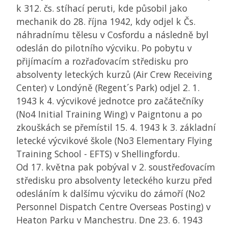
k 312. čs. stíhací peruti, kde působil jako
mechanik do 28. října 1942, kdy odjel k Čs.
náhradnímu tělesu v Cosfordu a následně byl
odeslán do pilotního výcviku. Po pobytu v
přijímacím a rozřaďovacím středisku pro
absolventy leteckých kurzů (Air Crew Receiving
Center) v Londýně (Regent´s Park) odjel 2. 1.
1943 k 4. výcvikové jednotce pro začátečníky
(No4 Initial Training Wing) v Paigntonu a po
zkouškách se přemístil 15. 4. 1943 k 3. základní
letecké výcvikové škole (No3 Elementary Flying
Training School - EFTS) v Shellingfordu.
Od 17. května pak pobýval v 2. soustřeďovacím
středisku pro absolventy leteckého kurzu před
odesláním k dalšímu výcviku do zámoří (No2
Personnel Dispatch Centre Overseas Posting) v
Heaton Parku v Manchestru. Dne 23. 6. 1943