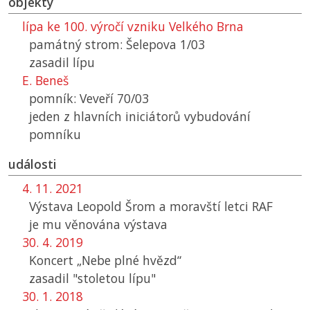
objekty
lípa ke 100. výročí vzniku Velkého Brna
památný strom: Šelepova 1/03
zasadil lípu
E. Beneš
pomník: Veveří 70/03
jeden z hlavních iniciátorů vybudování
pomníku
události
4. 11. 2021
Výstava Leopold Šrom a moravští letci RAF
je mu věnována výstava
30. 4. 2019
Koncert „Nebe plné hvězd“
zasadil "stoletou lípu"
30. 1. 2018