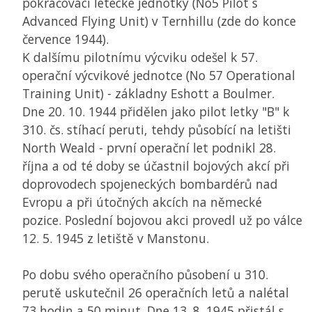
pokračovací letecké jednotky (No5 Pilot´s
Advanced Flying Unit) v Ternhillu (zde do konce
července 1944).
K dalšímu pilotnímu výcviku odešel k 57.
operační výcvikové jednotce (No 57 Operational
Training Unit) - základny Eshott a Boulmer.
Dne 20. 10. 1944 přidělen jako pilot letky "B" k
310. čs. stíhací peruti, tehdy působící na letišti
North Weald - první operační let podnikl 28.
října a od té doby se účastnil bojových akcí při
doprovodech spojeneckých bombardérů nad
Evropu a při útočných akcích na německé
pozice. Poslední bojovou akci provedl už po válce
12. 5. 1945 z letiště v Manstonu.
Po dobu svého operačního působení u 310.
perutě uskutečnil 26 operačních letů a nalétal
73 hodin a 50 minut. Dne 13. 8. 1945 přistál s