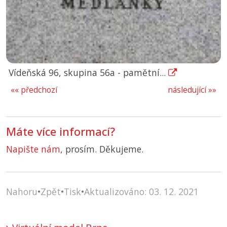
Vídeňská 96, skupina 56a - pamětní...
«« předchozí
následující »»
Máte více informací?
Napište nám
, prosím. Děkujeme.
Nahoru
•
Zpět
•
Tisk
•
Aktualizováno: 03. 12. 2021