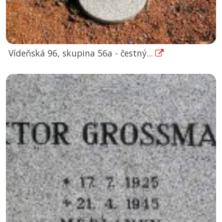
Vídeňská 96, skupina 56a - čestný...