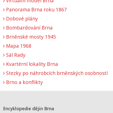
Virtuální model Brna
Panorama Brna roku 1867
Dobové plány
Bombardování Brna
Brněnské mosty 1945
Mapa 1968
Sál Rady
Kvartérní lokality Brna
Stezky po náhrobcích brněnských osobností
Brno a konflikty
Encyklopedie dějin Brna