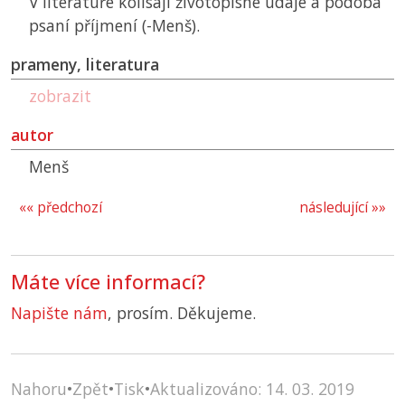
V literatuře kolísají životopisné údaje a podoba
psaní příjmení (-Menš).
prameny, literatura
zobrazit
autor
Menš
«« předchozí
následující »»
Máte více informací?
Napište nám
, prosím. Děkujeme.
Nahoru
•
Zpět
•
Tisk
•
Aktualizováno: 14. 03. 2019