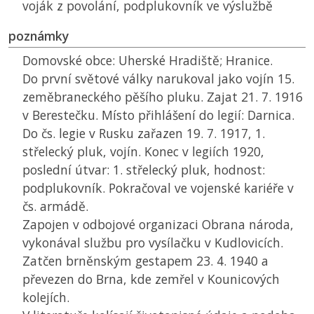
voják z povolání, podplukovník ve výslužbě
poznámky
Domovské obce: Uherské Hradiště; Hranice.
Do první světové války narukoval jako vojín 15.
zeměbraneckého pěšího pluku. Zajat 21. 7. 1916
v Berestečku. Místo přihlášení do legií: Darnica.
Do čs. legie v Rusku zařazen 19. 7. 1917, 1.
střelecký pluk, vojín. Konec v legiích 1920,
poslední útvar: 1. střelecký pluk, hodnost:
podplukovník. Pokračoval ve vojenské kariéře v
čs. armádě.
Zapojen v odbojové organizaci Obrana národa,
vykonával službu pro vysílačku v Kudlovicích.
Zatčen brněnským gestapem 23. 4. 1940 a
převezen do Brna, kde zemřel v Kounicových
kolejích.