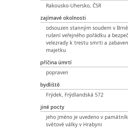
Rakousko-Uhersko,
ČSR
zajímavé okolnosti
odsouzen stanným soudem v Brně 
rušení veřejného pořádku a bezpeč
velezrady k trestu smrti a zabave
majetku
příčina úmrtí
popraven
bydliště
Frýdek, Frýdlandská 572
jiné pocty
jeho jméno je uvedeno v památník
světové války v Hrabyni