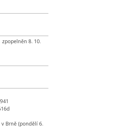
, zpopelněn 8. 10.
1941
616d
v Brně (pondělí 6.