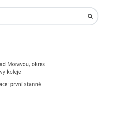
nad Moravou, okres
vy koleje
ace; první stanné