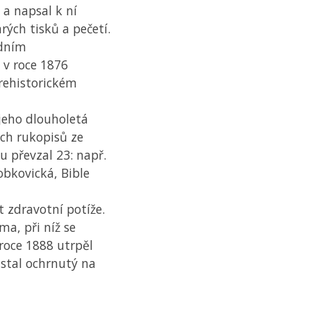
 a napsal k ní
rých tisků a pečetí.
odním
 v roce 1876
rehistorickém
 jeho dlouholetá
ch rukopisů ze
u převzal 23: např.
lobkovická, Bible
t zdravotní potíže.
ma, při níž se
roce 1888 utrpěl
stal ochrnutý na