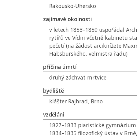
Rakousko-Uhersko
zajímavé okolnosti
v letech 1853–1859 uspořádal Arc
rytířů ve Vídni včetně kabinetu sta
pečetí (na žádost arciknížete Maxm
Habsburského, velmistra řádu)
příčina úmrtí
druhý záchvat mrtvice
bydliště
klášter Rajhrad, Brno
vzdělání
1827–1833 piaristické gymnázium
1834–1835 filozofický ústav v Brně