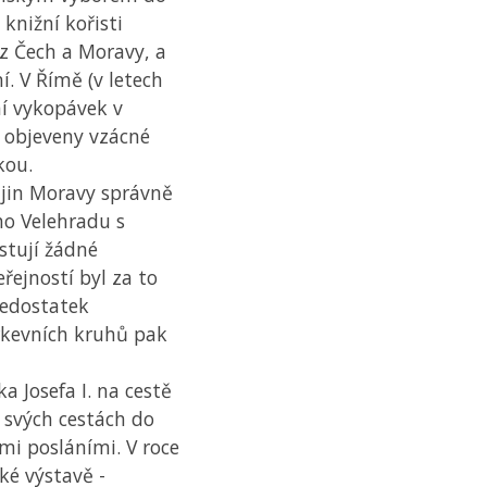
 knižní kořisti
 z Čech a Moravy, a
. V Římě (v letech
ní vykopávek v
y objeveny vzácné
kou.
jin Moravy správně
ho Velehradu s
stují žádné
ejností byl za to
nedostatek
írkevních kruhů pak
a Josefa I. na cestě
 svých cestách do
i posláními. V roce
é výstavě -