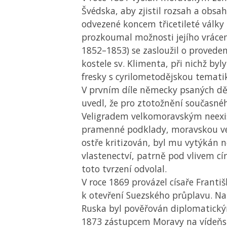
Švédska, aby zjistil rozsah a obsah
odvezené koncem třicetileté války
prozkoumal možnosti jejího vrácení
1852–1853) se zasloužil o provede
kostele sv. Klimenta, při nichž byl
fresky s cyrilometodějskou temati
V prvním díle německy psaných dě
uvedl, že pro ztotožnění současné
Veligradem velkomoravským neexi
pramenné podklady, moravskou veř
ostře kritizován, byl mu vytýkán 
vlastenectví, patrně pod vlivem c
toto tvrzení odvolal.
V roce 1869 provázel císaře Františk
k otevření Suezského průplavu. Na
Ruska byl pověřován diplomatickým
1873 zástupcem Moravy na vídeňsk