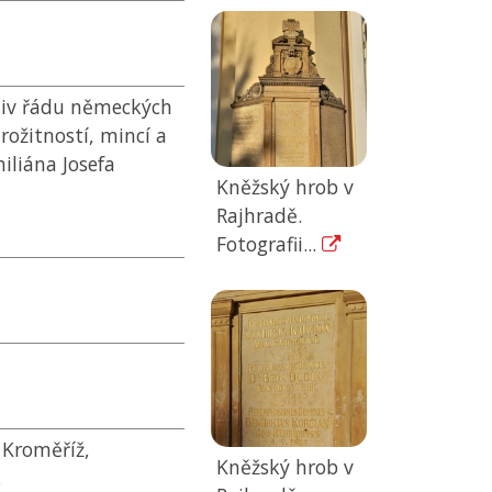
hiv řádu německých
rožitností, mincí a
iliána Josefa
Kněžský hrob v
Rajhradě.
Fotografii...
 Kroměříž,
Kněžský hrob v
,