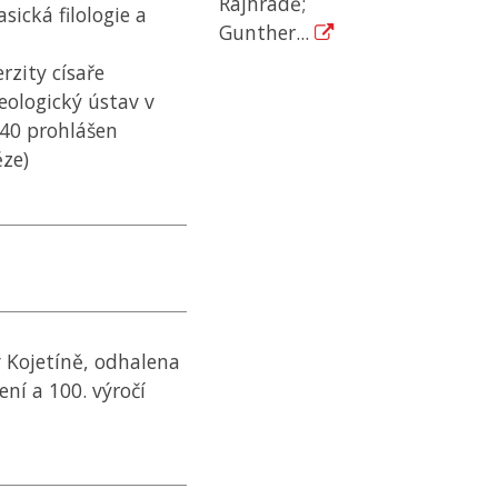
Rajhradě;
sická filologie a
Gunther...
rzity císaře
eologický ústav v
1840 prohlášen
ěze)
Kojetíně, odhalena
ní a 100. výročí