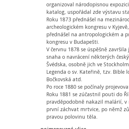
organizoval národopisnou expozici
katalog, uspořádal zde výstavu sta
Roku 1873 přednášel na mezinár
archeologickém kongresu v Kyjevě,
přednášel na antropologickém a p
kongresu v Budapešti.
V červnu 1878 se úspěšně završila
snaha o navrácení některých český
Švédska, osobně jich ve Stockholm
Legenda o sv. Kateřině, tzv. Bible 
Bočkovská atd.
Po roce 1880 se počínaly projevova
Roku 1881 se zúčastnil pouti do Ří
pravděpodobně nakazil malárií, v 
první záchvat mrtvice, po němž zů
pravou polovinu těla.