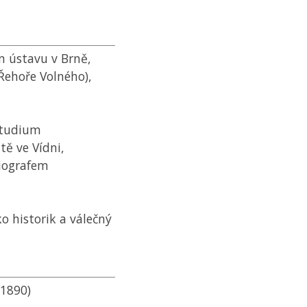
m ústavu v Brně,
 Řehoře Volného),
studium
ě ve Vídni,
iografem
ko historik a válečný
 1890)