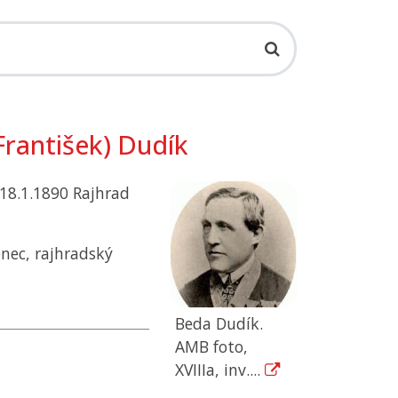
 František) Dudík
† 18.1.1890 Rajhrad
nec, rajhradský
Beda Dudík.
AMB foto,
XVIIIa, inv....