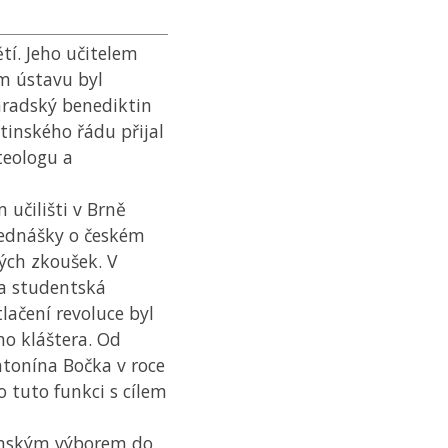
ětí. Jeho učitelem
m ústavu byl
hradský benediktin
tinského řádu přijal
teologu a
 učilišti v Brně
řednášky o českém
ných zkoušek. V
la studentská
tlačení revoluce byl
ho kláštera. Od
tonína Bočka v roce
 tuto funkci s cílem
emským výborem do