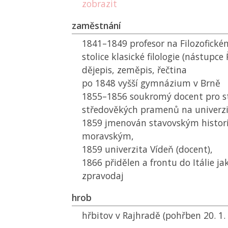
zobrazit
zaměstnání
1841–1849 profesor na Filozofické
stolice klasické filologie (nástupce
dějepis, zeměpis, řečtina
po 1848 vyšší gymnázium v Brně
1855–1856 soukromý docent pro 
středověkých pramenů na univerzit
1859 jmenován stavovským histor
moravským,
1859 univerzita Vídeň (docent),
1866 přidělen a frontu do Itálie ja
zpravodaj
hrob
hřbitov v Rajhradě (pohřben 20. 1.