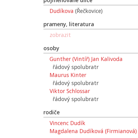
pojmenované ulice
Dudíkova
(Řečkovice)
prameny, literatura
zobrazit
osoby
Gunther (Vintíř) Jan Kalivoda
řádový spolubratr
Maurus Kinter
řádový spolubratr
Viktor Schlossar
řádový spolubratr
rodiče
Vincenc Dudík
Magdalena Dudíková (Firmianová)