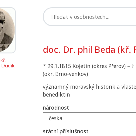
doc. Dr. phil Beda (kř.
kř.
) Dudík
* 29.1.1815 Kojetín (okres Přerov) – 
(okr. Brno-venkov)
významný moravský historik a vlaste
benediktin
národnost
česká
státní příslušnost