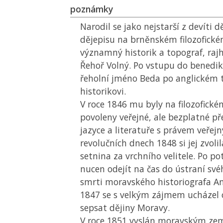
poznámky
Narodil se jako nejstarší z devíti d
dějepisu na brněnském filozofické
významný historik a topograf, raj
Řehoř Volný. Po vstupu do benedik
řeholní jméno Beda po anglickém 
historikovi.
V roce 1846 mu byly na filozofickém
povoleny veřejné, ale bezplatné p
jazyce a literatuře s právem veřej
revolučních dnech 1848 si jej zvoli
setnina za vrchního velitele. Po po
nucen odejít na čas do ústraní své
smrti moravského historiografa An
1847 se s velkým zájmem ucházel o
sepsat dějiny Moravy.
V roce 1851 vyslán moravským z