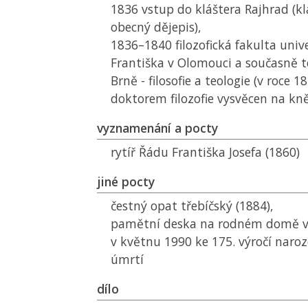
1836 vstup do kláštera Rajhrad (kla
obecný dějepis),
1836–1840 filozofická fakulta unive
Františka v Olomouci a současně t
Brně - filosofie a teologie (v roce 
doktorem filozofie vysvěcen na kn
vyznamenání a pocty
rytíř Řádu Františka Josefa (1860)
jiné pocty
čestný opat třebíčský (1884),
pamětní deska na rodném domě v 
v květnu 1990 ke 175. výročí naroze
úmrtí
dílo