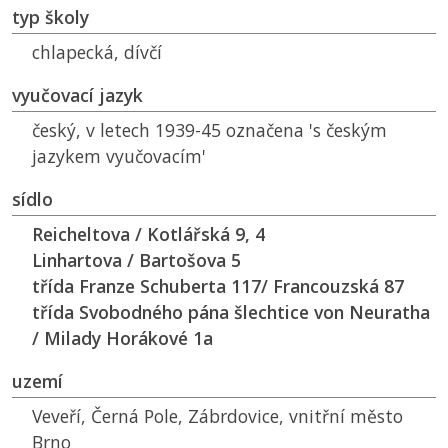
typ školy
chlapecká, dívčí
vyučovací jazyk
český, v letech 1939-45 označena 's českým
jazykem vyučovacím'
sídlo
Reicheltova / Kotlářská 9, 4
Linhartova / Bartošova 5
třída Franze Schuberta 117/ Francouzská 87
třída Svobodného pána šlechtice von Neuratha
/ Milady Horákové 1a
uzemí
Veveří, Černá Pole, Zábrdovice, vnitřní město
Brno