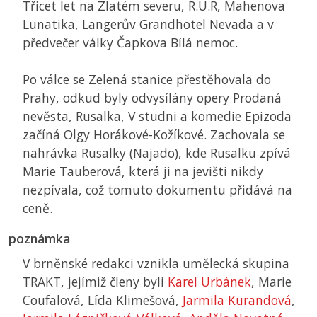
Třicet let na Zlatém severu, R.U.R, Mahenova
Lunatika, Langerův Grandhotel Nevada a v
předvečer války Čapkova Bílá nemoc.
Po válce se Zelená stanice přestěhovala do
Prahy, odkud byly odvysílány opery Prodaná
nevěsta, Rusalka, V studni a komedie Epizoda
začíná Olgy Horákové-Kožíkové. Zachovala se
nahrávka Rusalky (Najado), kde Rusalku zpívá
Marie Tauberová, která ji na jevišti nikdy
nezpívala, což tomuto dokumentu přidává na
ceně.
poznámka
V brněnské redakci vznikla umělecká skupina
TRAKT, jejímiž členy byli
Karel Urbánek
, Marie
Coufalová, Lída Klimešová,
Jarmila Kurandová
,