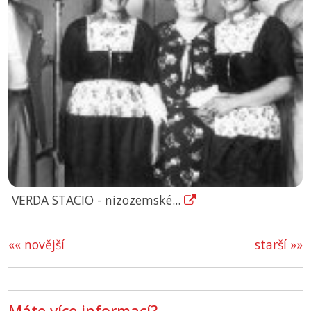
VERDA STACIO - nizozemské...
«« novější
starší »»
Máte více informací?