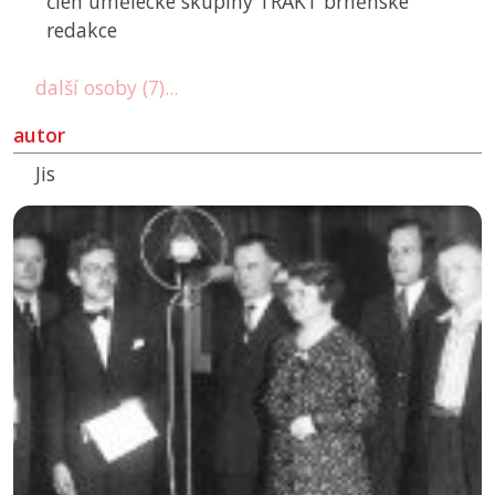
člen umělecké skupiny TRAKT brněnské
redakce
další osoby (7)...
autor
Jis