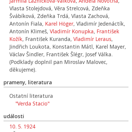
Jarmila Lázničková-Válková
,
Anděla Novotná
,
Vlasta Stolejdová, Věra Strelcová, Zdeňka
Švábíková, Zdeňka Trdá, Vlasta Zachová,
Antonín Fiala,
Karel Höger
, Vladimír Jedenáctík,
Antonín Klimeš,
Vladimír Konupka
,
František
Kožík
, František Kuranda,
Vladimír Leraus
,
Jindřich Loukota, Konstantin Mátl, Karel Mayer,
Václav Šindler, František Šlégr, Josef Válka.
(Podklady doplnil pan Miroslav Malovec,
děkujeme).
prameny, literatura
Ostatní literatura
"Verda Stacio"
události
10. 5. 1924