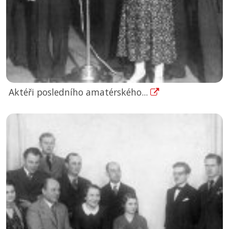
Aktéři posledního amatérského...