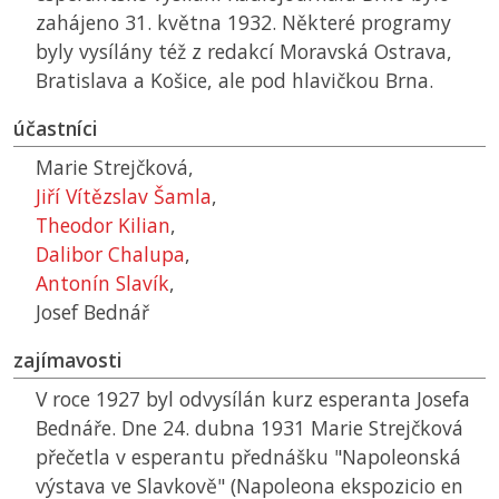
zahájeno 31. května 1932. Některé programy
byly vysílány též z redakcí Moravská Ostrava,
Bratislava a Košice, ale pod hlavičkou Brna.
účastníci
Marie Strejčková,
Jiří Vítězslav Šamla
,
Theodor Kilian
,
Dalibor Chalupa
,
Antonín Slavík
,
Josef Bednář
zajímavosti
V roce 1927 byl odvysílán kurz esperanta Josefa
Bednáře. Dne 24. dubna 1931 Marie Strejčková
přečetla v esperantu přednášku "Napoleonská
výstava ve Slavkově" (Napoleona ekspozicio en