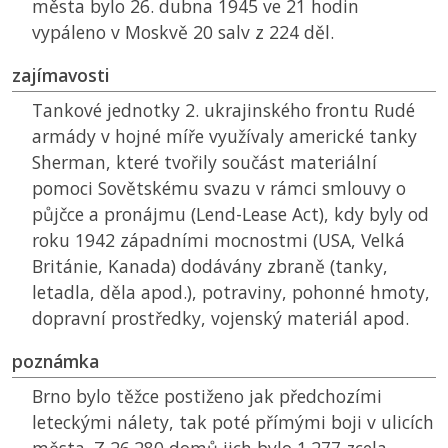
města bylo 26. dubna 1945 ve 21 hodin
vypáleno v Moskvě 20 salv z 224 děl.
zajímavosti
Tankové jednotky 2. ukrajinského frontu Rudé
armády v hojné míře využívaly americké tanky
Sherman, které tvořily součást materiální
pomoci Sovětskému svazu v rámci smlouvy o
půjčce a pronájmu (Lend-Lease Act), kdy byly od
roku 1942 západními mocnostmi (USA, Velká
Británie, Kanada) dodávány zbraně (tanky,
letadla, děla apod.), potraviny, pohonné hmoty,
dopravní prostředky, vojenský materiál apod.
poznámka
Brno bylo těžce postiženo jak předchozími
leteckými nálety, tak poté přímými boji v ulicích