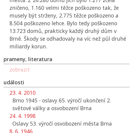
města. Z 26.280 domů jich bylo 1.277 zcela
zničeno, 1.160 velmi těžce poškozeno tak, že
musely být strženy, 2.775 těžce poškozeno a
8.504 poškozeno lehce. Bylo tedy poškozeno
13.723 domů, prakticky každý druhý dům v
Brně. Škody se odhadovaly na víc než půl druhé
miliardy korun.
prameny, literatura
zobrazit
události
23. 4. 2010
Brno 1945 - oslavy 65. výročí ukončení 2.
světové války a osvobození Brna
24. 4. 1998
Oslavy 53. výročí osvobození města Brna
8. 6. 1946