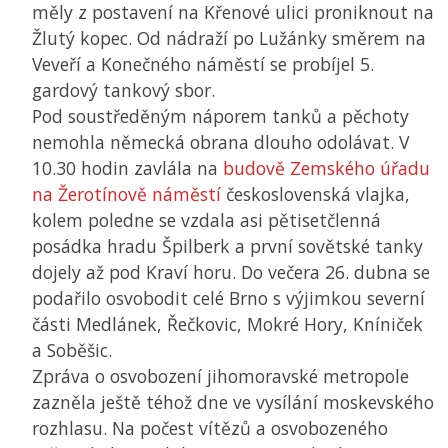
měly z postavení na Křenové ulici proniknout na
Žlutý kopec. Od nádraží po Lužánky směrem na
Veveří a Konečného náměstí se probíjel 5.
gardový tankový sbor.
Pod soustředěným náporem tanků a pěchoty
nemohla německá obrana dlouho odolávat. V
10.30 hodin zavlála na
budově Zemského úřadu
na Žerotínově náměstí
československá vlajka,
kolem poledne se vzdala asi pětisetčlenná
posádka hradu Špilberk a první sovětské tanky
dojely až pod Kraví horu. Do večera 26. dubna se
podařilo osvobodit celé Brno s výjimkou severní
části Medlánek, Řečkovic, Mokré Hory, Kníniček
a Soběšic.
Zpráva o osvobození jihomoravské metropole
zazněla ještě téhož dne ve vysílání moskevského
rozhlasu. Na počest vítězů a osvobozeného