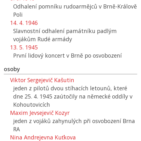
Odhalení pomníku rudoarmějců v Brně-Králově
Poli
14. 4. 1946
Slavnostní odhalení památníku padlým
vojákům Rudé armády
13. 5. 1945
První lidový koncert v Brně po osvobození
osoby
Viktor Sergejevič Kašutin
jeden z pilotů dvou stíhacích letounů, které
dne 25. 4. 1945 zaútočily na německé oddíly v
Kohoutovicích
Maxim Jevsejevič Kozyr
jeden z vojáků zahynulých při osvobození Brna
RA
Nina Andrejevna Kuťkova