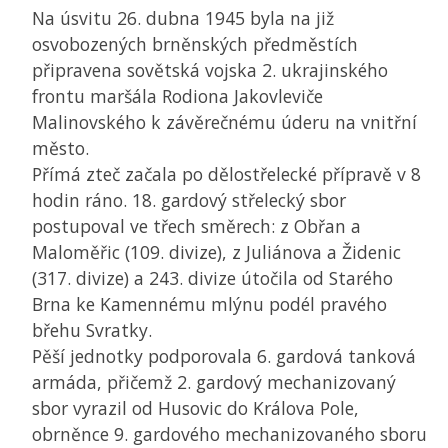
Na úsvitu 26. dubna 1945 byla na již
osvobozených brněnských předměstích
připravena sovětská vojska 2. ukrajinského
frontu maršála Rodiona Jakovleviče
Malinovského k závěrečnému úderu na vnitřní
město.
Přímá zteč začala po dělostřelecké přípravě v 8
hodin ráno. 18. gardový střelecký sbor
postupoval ve třech směrech: z Obřan a
Maloměřic (109. divize), z Juliánova a Židenic
(317. divize) a 243. divize útočila od Starého
Brna ke Kamennému mlýnu podél pravého
břehu Svratky.
Pěší jednotky podporovala 6. gardová tanková
armáda, přičemž 2. gardový mechanizovaný
sbor vyrazil od Husovic do Králova Pole,
obrněnce 9. gardového mechanizovaného sboru