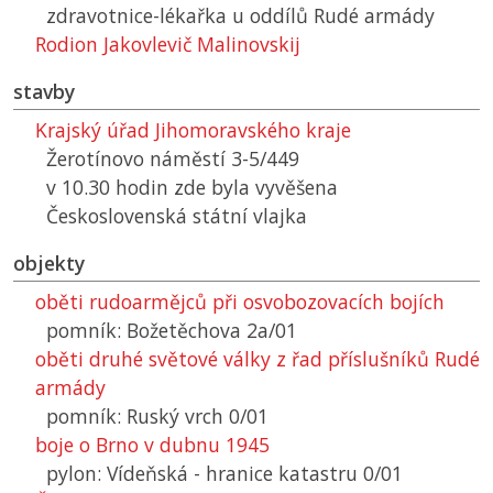
zdravotnice-lékařka u oddílů Rudé armády
Rodion Jakovlevič Malinovskij
stavby
Krajský úřad Jihomoravského kraje
Žerotínovo náměstí 3-5/449
v 10.30 hodin zde byla vyvěšena
Československá státní vlajka
objekty
oběti rudoarmějců při osvobozovacích bojích
pomník: Božetěchova 2a/01
oběti druhé světové války z řad příslušníků Rudé
armády
pomník: Ruský vrch 0/01
boje o Brno v dubnu 1945
pylon: Vídeňská - hranice katastru 0/01