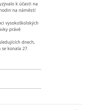
zývalo k účasti na
7 hodin na náměstí
pci vysokoškolských
ávky právě
ledujících dnech,
á se konala 27.