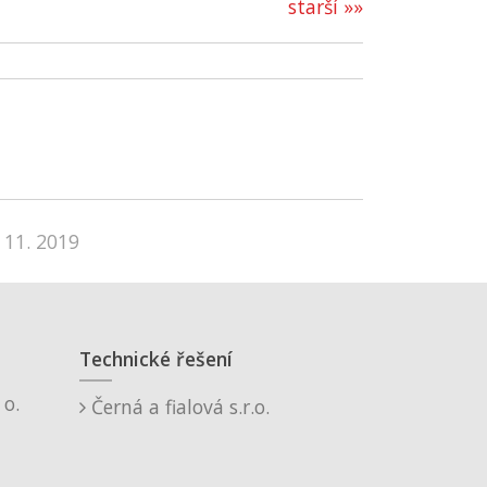
starší »»
 11. 2019
Technické řešení
o.
Černá a fialová s.r.o.