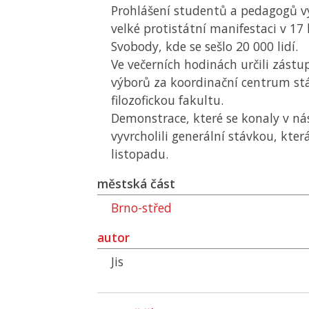
Prohlášení studentů a pedagogů vy
velké protistátní manifestaci v 1
Svobody, kde se sešlo 20 000 lidí.
Ve večerních hodinách určili zástu
výborů za koordinační centrum st
filozofickou fakultu.
Demonstrace, které se konaly v nás
vyvrcholili generální stávkou, kter
listopadu.
městská část
Brno-střed
autor
Jis