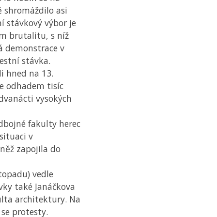
ě shromáždilo asi
í stávkový výbor je
 brutalitu, s níž
á demonstrace v
estní stávka.
li hned na 13.
se odhadem tisíc
dvanácti vysokých
dbojné fakulty herec
situaci v
něž zapojila do
stopadu) vedle
ávky také Janáčkova
ta architektury. Na
 se protesty.