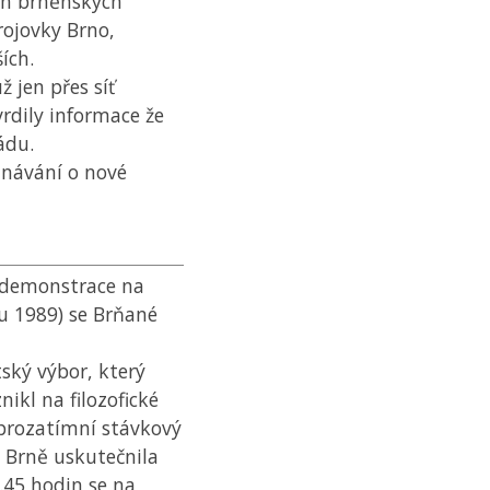
ších brněnských
rojovky Brno,
ích.
ž jen přes síť
rdily informace že
ádu.
dnávání o nové
 demonstrace na
du 1989) se Brňané
ský výbor, který
nikl na filozofické
 prozatímní stávkový
v Brně uskutečnila
.45 hodin se na