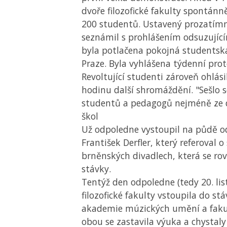
dvoře filozofické fakulty spontánn
200 studentů. Ustavený prozatímn
seznámil s prohlášením odsuzujícím
byla potlačena pokojná studentsk
Praze. Byla vyhlášena týdenní prot
Revoltující studenti zároveň ohlási
hodinu další shromáždění. "Sešlo 
studentů a pedagogů nejméně ze 
škol
Už odpoledne vystoupil na půdě o
František Derfler, který referoval o 
brněnských divadlech, která se rov
stávky.
Tentýž den odpoledne (tedy 20. li
filozofické fakulty vstoupila do st
akademie múzických umění a fakul
obou se zastavila výuka a chystaly