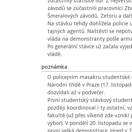
zúčastnily statisíce lidí. Z největ
závodů se zúčastnili pracovníci Zb
Šmeralových závodů, Zetoru a dalš
Na stávku tehdy dohlížela policie u
tajných agentů. Naštěstí se nepotv
vláda na demonstranty pošle arm
Po generální stávce už začala vyje
vládě.
poznámka
O policejním masakru studentské
Národní třídě v Praze (17. listopa
dozvídali až v podvečer.
První studentský stávkový student
později koordinoval i ty ostatní, vz
fakultě (už přes víkend zde vznikl
výbor). V pondělí 20. listopadu se 
první velká demonstrace. Hned v 7