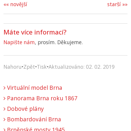
«« novější
starší »»
Máte více informací?
Napište nám
, prosím. Děkujeme.
Nahoru
•
Zpět
•
Tisk
•
Aktualizováno: 02. 02. 2019
Virtuální model Brna
Panorama Brna roku 1867
Dobové plány
Bombardování Brna
Brněnské mosty 1945