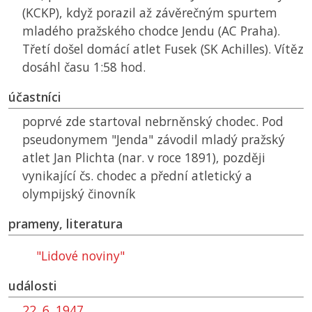
(KCKP), když porazil až závěrečným spurtem
mladého pražského chodce Jendu (AC Praha).
Třetí došel domácí atlet Fusek (SK Achilles). Vítěz
dosáhl času 1:58 hod.
účastníci
poprvé zde startoval nebrněnský chodec. Pod
pseudonymem "Jenda" závodil mladý pražský
atlet Jan Plichta (nar. v roce 1891), později
vynikající čs. chodec a přední atletický a
olympijský činovník
prameny, literatura
"Lidové noviny"
události
22. 6. 1947