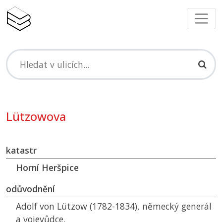
Lützowova
katastr
Horní Heršpice
odůvodnění
Adolf von Lützow (1782-1834), německý generál
a vojevůdce.