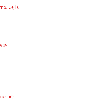
no, Cejl 61
1945
omocné)