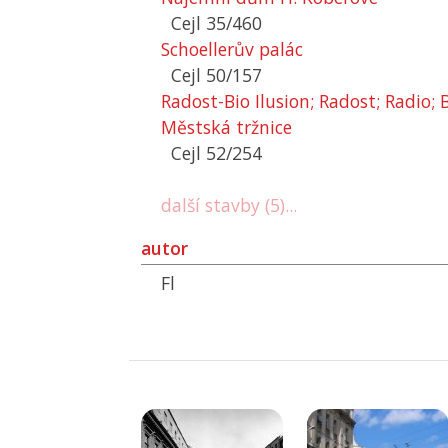
Cejl 35/460
Schoellerův palác
Cejl 50/157
Radost-Bio Ilusion; Radost; Radio; B
Městská tržnice
Cejl 52/254
další stavby (5)...
autor
Fl