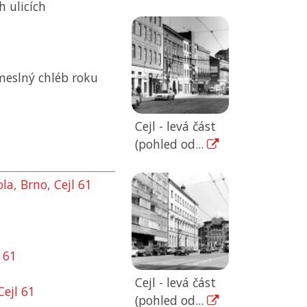
h ulicích
emeslný chléb roku
Cejl - levá část
(pohled od...
a, Brno, Cejl 61
 61
Cejl - levá část
Cejl 61
(pohled od...