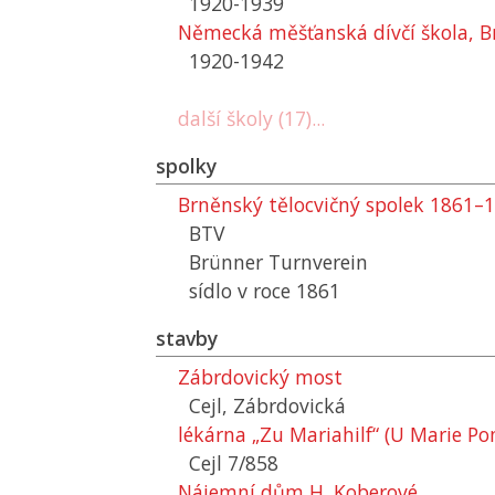
1920-1939
Německá měšťanská dívčí škola, Br
1920-1942
další školy (17)...
spolky
Brněnský tělocvičný spolek 1861–
BTV
Brünner Turnverein
sídlo v roce 1861
stavby
Zábrdovický most
Cejl, Zábrdovická
lékárna „Zu Mariahilf“ (U Marie P
Cejl 7/858
Nájemní dům H. Koberové