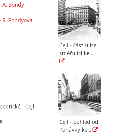
- A. Bondy
- R. Bondyová
Cejl - část ulice
směřující ke...
oetické - Cejl
Cejl - pohled od
ě
Ponávky ke...