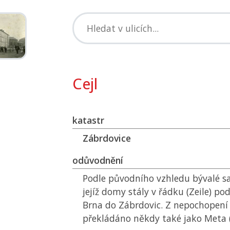
Cejl
katastr
Zábrdovice
odůvodnění
Podle původního vzhledu bývalé s
jejíž domy stály v řádku (Zeile) pod
Brna do Zábrdovic. Z nepochopen
překládáno někdy také jako Meta (c