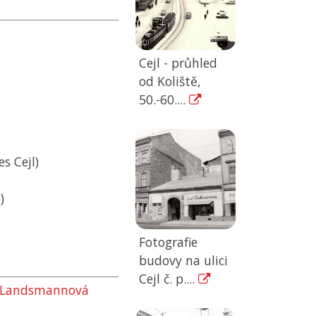
Cejl - průhled
od Koliště,
50.-60....
s Cejl)
)
Fotografie
budovy na ulici
Cejl č. p....
J. Landsmannová