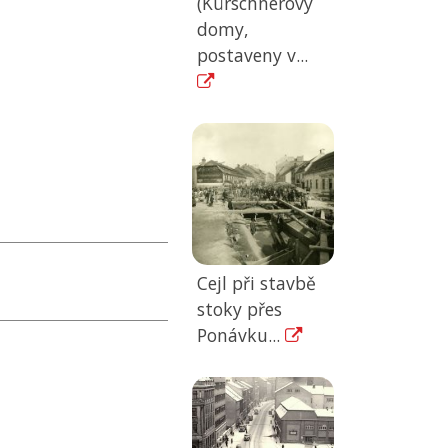
(Kürschnerovy
domy,
postaveny v...
Cejl při stavbě
stoky přes
Ponávku...