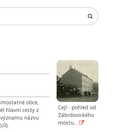
amostatné obce,
Cejl - pohled od
él hlavní cesty z
Zábrdovického
í významu názvu
mostu...
íl).