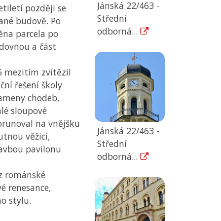
Jánská 22/463 -
etiletí později se
Střední
tané budově. Po
odborná...
něna parcela po
dovnou a část
6 mezitím zvítězil
iční řešení školy
 rameny chodeb,
hlé sloupové
korunoval na vnějšku
Jánská 22/463 -
tnou věžicí,
Střední
avbou pavilonu
odborná...
k z románské
vé renesance,
 stylu.