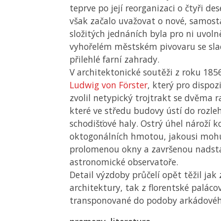
teprve po její reorganizaci o čtyři des
však začalo uvažovat o nové, samos
složitých jednáních byla pro ni uvol
vyhořelém městském pivovaru se sla
přilehlé farní zahrady.
V architektonické soutěži z roku 185
Ludwig von Förster
, který pro dispoz
zvolil netypický trojtrakt se dvěma
které ve středu budovy ústí do rozle
schodišťové haly. Ostrý úhel nároží 
oktogonálních hmotou, jakousi mohu
prolomenou okny a završenou nadst
astronomické observatoře.
Detail výzdoby průčelí opět těžil ja
architektury, tak z florentské paláco
transponované do podoby arkádového