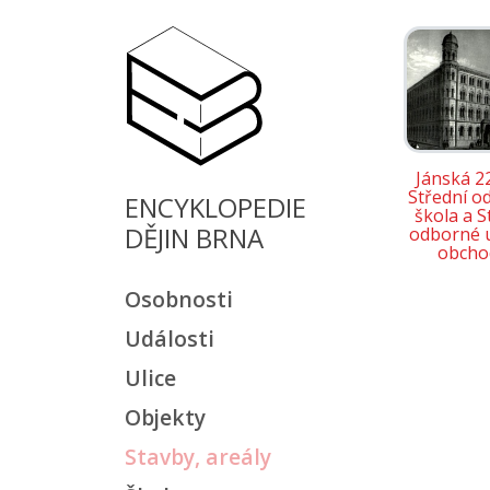
Jánská 2
Střední o
ENCYKLOPEDIE
škola a S
DĚJIN BRNA
odborné u
obcho
Osobnosti
Události
Ulice
Objekty
Stavby, areály