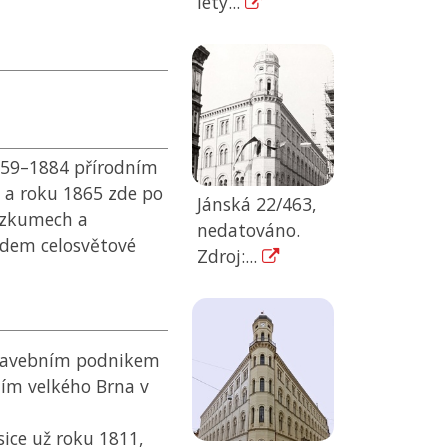
lety...
1859–1884 přírodním
a roku 1865 zde po
Jánská 22/463,
výzkumech a
nedatováno.
ladem celosvětové
Zdroj:...
stavebním podnikem
ním velkého Brna v
sice už roku 1811,