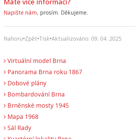
Máte více informací?
Napište nám
, prosím. Děkujeme.
Nahoru
•
Zpět
•
Tisk
•
Aktualizováno: 09. 04. 2025
Virtuální model Brna
Panorama Brna roku 1867
Dobové plány
Bombardování Brna
Brněnské mosty 1945
Mapa 1968
Sál Rady
Kvartérní lokality Brna