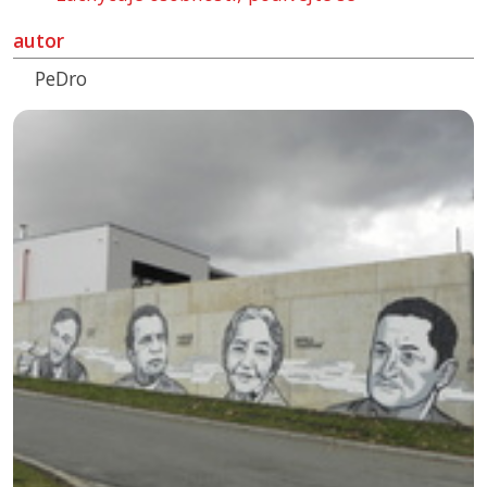
autor
PeDro