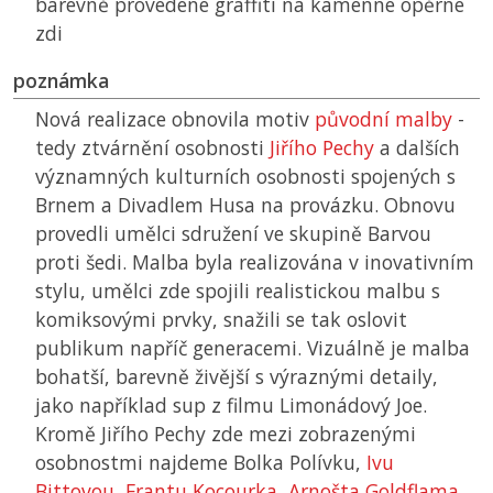
barevně provedené graffiti na kamenné opěrné
zdi
poznámka
Nová realizace obnovila motiv
původní malby
-
tedy ztvárnění osobnosti
Jiřího Pechy
a dalších
významných kulturních osobnosti spojených s
Brnem a Divadlem Husa na provázku. Obnovu
provedli umělci sdružení ve skupině Barvou
proti šedi. Malba byla realizována v inovativním
stylu, umělci zde spojili realistickou malbu s
komiksovými prvky, snažili se tak oslovit
publikum napříč generacemi. Vizuálně je malba
bohatší, barevně živější s výraznými detaily,
jako například sup z filmu Limonádový Joe.
Kromě Jiřího Pechy zde mezi zobrazenými
osobnostmi najdeme Bolka Polívku,
Ivu
Bittovou
,
Frantu Kocourka
,
Arnošta Goldflama
,