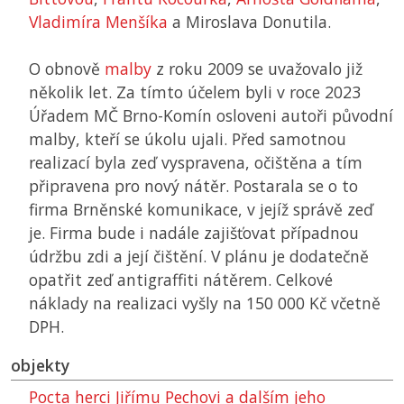
Vladimíra Menšíka
a Miroslava Donutila.
O obnově
malby
z roku 2009 se uvažovalo již
několik let. Za tímto účelem byli v roce 2023
Úřadem MČ Brno-Komín osloveni autoři původní
malby, kteří se úkolu ujali. Před samotnou
realizací byla zeď vyspravena, očištěna a tím
připravena pro nový nátěr. Postarala se o to
firma Brněnské komunikace, v jejíž správě zeď
je. Firma bude i nadále zajišťovat případnou
údržbu zdi a její čištění. V plánu je dodatečně
opatřit zeď antigraffiti nátěrem. Celkové
náklady na realizaci vyšly na 150 000 Kč včetně
DPH.
objekty
Pocta herci Jiřímu Pechovi a dalším jeho