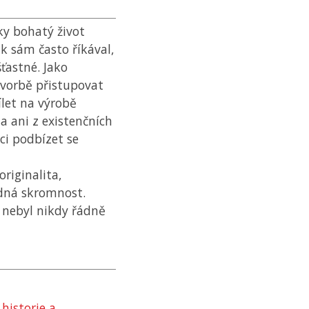
ky bohatý život
ak sám často říkával,
ťastné. Jako
tvorbě přistupovat
let na výrobě
a ani z existenčních
ci podbízet se
riginalita,
dná skromnost.
t nebyl nikdy řádně
historie a