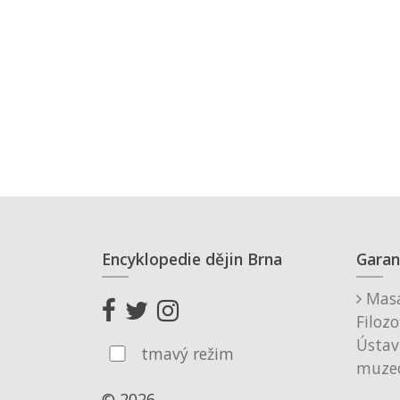
Encyklopedie dějin Brna
Garan
Masa
Filozo
Ústav
tmavý režim
muzeo
© 2026