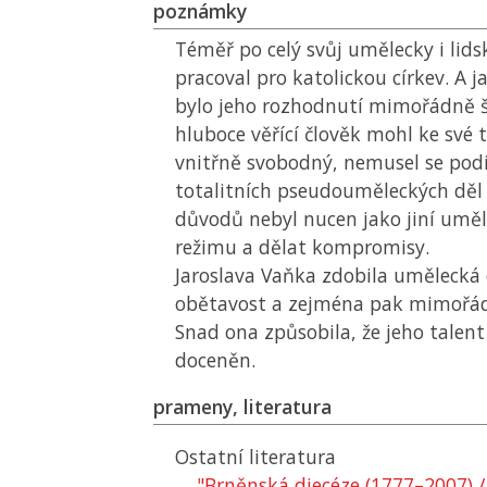
poznámky
Téměř po celý svůj umělecky i lids
pracoval pro katolickou církev. A j
bylo jeho rozhodnutí mimořádně š
hluboce věřící člověk mohl ke své 
vnitřně svobodný, nemusel se podí
totalitních pseudouměleckých děl 
důvodů nebyl nucen jako jiní uměl
režimu a dělat kompromisy.
Jaroslava Vaňka zdobila umělecká o
obětavost a zejména pak mimořá
Snad ona způsobila, že jeho talen
doceněn.
prameny, literatura
Ostatní literatura
"Brněnská diecéze (1777–2007) / 