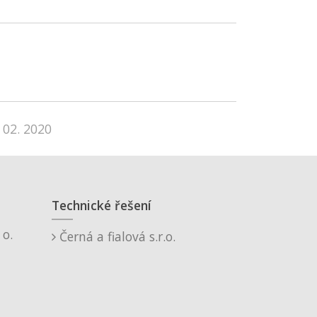
 02. 2020
Technické řešení
o.
Černá a fialová s.r.o.