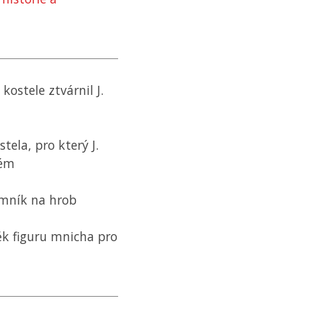
kostele ztvárnil J.
tela, pro který J.
lém
omník na hrob
ěk figuru mnicha pro