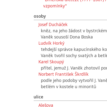
vzpomínky"
osoby
Josef Ducháček
kněz, na jeho žádost v bystrckém 
Vaněk sousoší Dona Boska
Ludvík Horký
tehdejší správce kapucínského kos
Vaněk tvořil sochy svatých a bet
Karel Skoupý
přítel, jemuž J. Vaněk zhotovil p
Norbert František Škrdlík
podle jeho podoby vytvořil J. Van
betlém v kostele u minoritů
ulice
Alešova