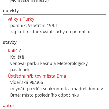
Moravské náměstí)
objekty
války s Turky
pomník: Veletržní 19/01
zaplatil restaurování sochy na pomníku
stavby
Koliště
Koliště
věnoval parku kašnu a Meteorologický
pavilonek
Ústřední hřbitov města Brna
Vídeňská 96/306
mlynář, později soukromník a majitel domu v
Brně; místo posledního odpočinku
autor