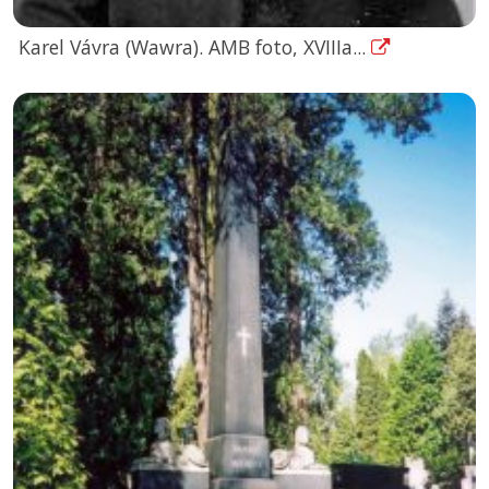
Karel Vávra (Wawra). AMB foto, XVIIIa...