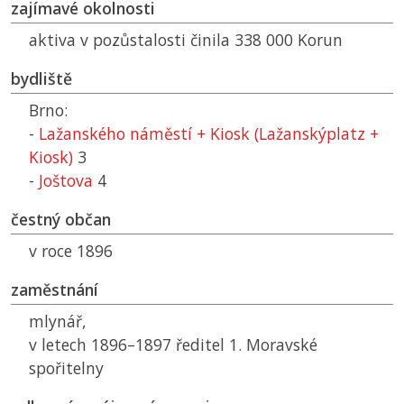
zajímavé okolnosti
aktiva v pozůstalosti činila 338 000 Korun
bydliště
Brno:
-
Lažanského náměstí + Kiosk (Lažanskýplatz +
Kiosk)
3
-
Joštova
4
čestný občan
v roce 1896
zaměstnání
mlynář,
v letech 1896–1897 ředitel 1. Moravské
spořitelny