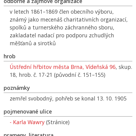
odborné a zájmové organizace
v letech 1861–1869 člen obecního výboru,
známý jako mecenáš charitativních organizací,
spolků a turnerského záchranného sboru,
zakladatel nadací pro podporu zchudlých
měšťanů a sirotků
hrob
Ústřední hřbitov města Brna, Vídeňská 96
, skup.
18, hrob. č. 17-21 (původní č. 151–155)
poznámky
zemřel svobodný, pohřeb se konal 13. 10. 1905
pojmenované ulice
- Karla Wawry
(Stránice)
prameny, literatura