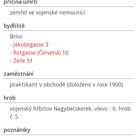
příčina úmrtí
zemřel ve vojenské nemocnici
bydliště
Brno:
-
Jakobsgasse
3
-
Rotgasse (Červená)
10
-
Zeile
51
zaměstnání
praktikant v obchodě (doloženo v roce 1900)
hrob
vojenský hřbitov Nagybecskerek, vlevo - II, hrob
č. 5
poznámky