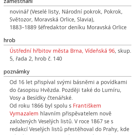
zaměstnání
novinář (Veselé listy, Národní pokrok, Pokrok,
Světozor, Moravská Orlice, Slavia),
1883–1889 šéfredaktor deníku Moravská Orlice
hrob
Ústřední hřbitov města Brna, Vídeňská 96
, skup.
5, řada 2, hrob č. 140
poznámky
Od 16 let přispíval svými básněmi a povídkami
do časopisu Hvězda. Později také do Lumíru,
Vosy a Besídky čtenářské.
Od roku 1866 byl spolu s
Františkem
Vymazalem
hlavním přispěvatelem nově
založených Veselých listů. V roce 1867 se s
redakcí Veselých listů přestěhoval do Prahy, kde