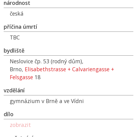
národnost
česká
příčina úmrtí
TBC
bydliště
Neslovice čp. 53 (rodný dům),
Brno,
Elisabethstrasse + Calvariengasse +
Felsgasse
18
vzdělání
gymnázium v Brně a ve Vídni
dílo
zobrazit