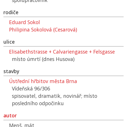
spolupracovník
rodiče
Eduard Sokol
Philipina Sokolová (Cesarová)
ulice
Elisabethstrasse + Calvariengasse + Felsgasse
místo úmrtí (dnes Husova)
stavby
Ústřední hřbitov města Brna
Vídeňská 96/306
spisovatel, dramatik, novinář; místo
posledního odpočinku
autor
Menš, mát