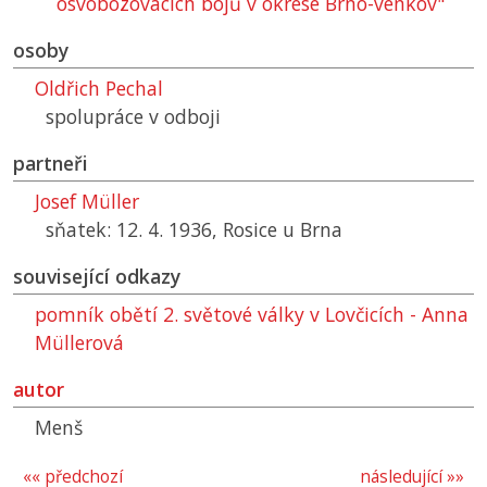
osvobozovacích bojů v okrese Brno-venkov"
osoby
Oldřich Pechal
spolupráce v odboji
partneři
Josef Müller
sňatek: 12. 4. 1936, Rosice u Brna
související odkazy
pomník obětí 2. světové války v Lovčicích - Anna
Müllerová
autor
Menš
«« předchozí
následující »»